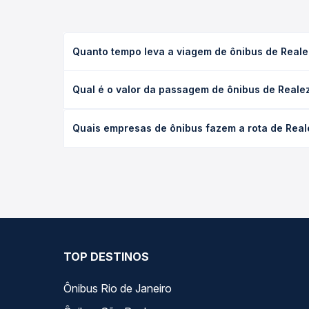
Quanto tempo leva a viagem de ônibus de Reale
A viagem de ônibus de Realeza, PR - Rodoviária pa
Qual é o valor da passagem de ônibus de Reale
executivo ou leito) e as condições de tráfego. Na
O preço da passagem de ônibus de Realeza, PR - R
Quais empresas de ônibus fazem a rota de Real
de poltrona e a antecedência da compra. Na Quero
As viações Sudoeste, Cattani Sul , Lopestur opera
Passagem você compara todas as opções — empresas
TOP DESTINOS
Ônibus Rio de Janeiro