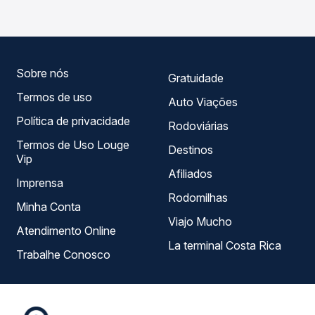
roteiro.
você compara todas as opções — empresas, horários,
tipos de serviço e preços — em um só lugar e escolhe a
que melhor se encaixa na sua viagem.
Sobre nós
Gratuidade
Termos de uso
Auto Viações
Política de privacidade
Rodoviárias
Termos de Uso Louge
Destinos
Vip
Afiliados
Imprensa
Rodomilhas
Minha Conta
Viajo Mucho
Atendimento Online
La terminal Costa Rica
Trabalhe Conosco