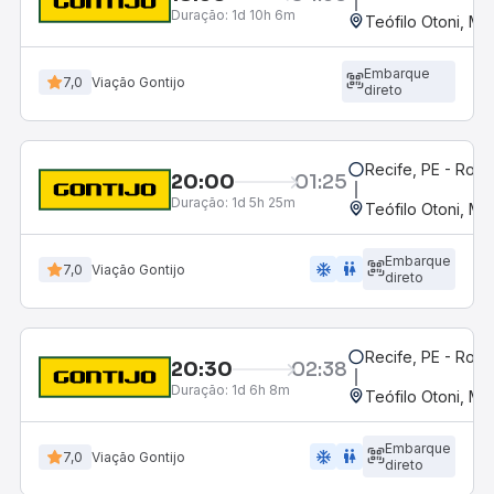
Duração:
1d 10h 6m
Teófilo Otoni, MG
Embarque
7,0
Viação Gontijo
direto
Recife, PE - Rodo
20:00
01:25
Duração:
1d 5h 25m
Teófilo Otoni, MG
Embarque
ac_unit
wc
7,0
Viação Gontijo
direto
Recife, PE - Rodo
20:30
02:38
Duração:
1d 6h 8m
Teófilo Otoni, MG
Embarque
ac_unit
wc
7,0
Viação Gontijo
direto