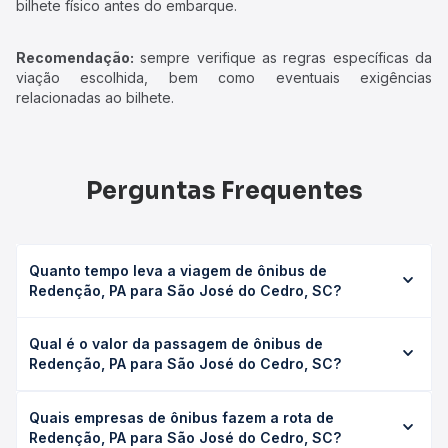
bilhete físico antes do embarque.
Recomendação:
sempre verifique as regras específicas da
viação escolhida, bem como eventuais exigências
relacionadas ao bilhete.
Perguntas Frequentes
Quanto tempo leva a viagem de ônibus de
Redenção, PA para São José do Cedro, SC?
A viagem de ônibus de Redenção, PA para São José do
Qual é o valor da passagem de ônibus de
Cedro, SC leva em média 0 horas, podendo variar
Redenção, PA para São José do Cedro, SC?
conforme a viação, o tipo de serviço (convencional,
executivo ou leito) e as condições de tráfego. Na Quero
O preço da passagem de ônibus de Redenção, PA para
Passagem você consulta os horários disponíveis e vê a
Quais empresas de ônibus fazem a rota de
São José do Cedro, SC custa em média não identificado e
duração exata de cada opção na data desejada.
Redenção, PA para São José do Cedro, SC?
varia conforme a data da viagem, a empresa, o tipo de