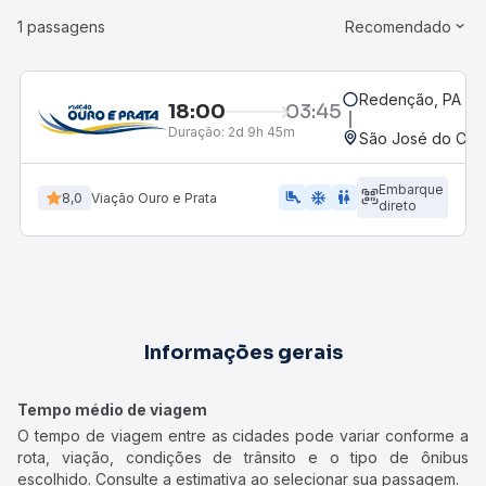
1 passagens
Recomendado
Redenção, PA
18:00
03:45
Duração:
2d 9h 45m
São José do Ced
Embarque
airline_seat_legroom_extra
ac_unit
WC
8,0
Viação Ouro e Prata
direto
Informações gerais
Tempo médio de viagem
O tempo de viagem entre as cidades pode variar conforme a
rota, viação, condições de trânsito e o tipo de ônibus
escolhido. Consulte a estimativa ao selecionar sua passagem.