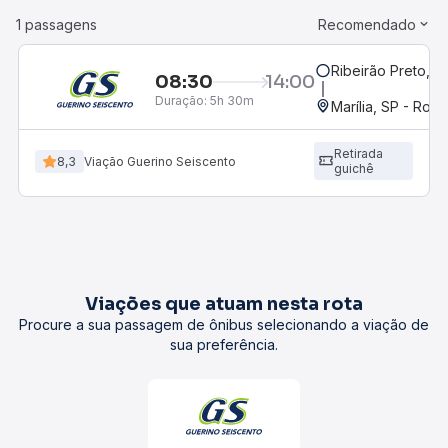
1 passagens
Recomendado
Ribeirão Preto, S
08:30
14:00
Duração:
5h 30m
Marília, SP - Rodo
Retirada
8,3
Viação Guerino Seiscento
guichê
Viações que atuam nesta rota
Procure a sua passagem de ônibus selecionando a viação de
sua preferência.