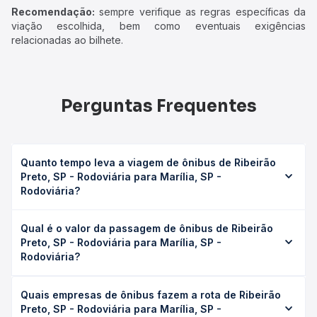
Recomendação:
sempre verifique as regras específicas da
viação escolhida, bem como eventuais exigências
relacionadas ao bilhete.
Perguntas Frequentes
Quanto tempo leva a viagem de ônibus de Ribeirão
Preto, SP - Rodoviária para Marília, SP -
Rodoviária?
A viagem de ônibus de Ribeirão Preto, SP - Rodoviária
Qual é o valor da passagem de ônibus de Ribeirão
para Marília, SP - Rodoviária leva em média 6h 5min,
Preto, SP - Rodoviária para Marília, SP -
podendo variar conforme a viação, o tipo de serviço
Rodoviária?
(convencional, executivo ou leito) e as condições de
tráfego. Na Quero Passagem você consulta os horários
O preço da passagem de ônibus de Ribeirão Preto, SP -
disponíveis e vê a duração exata de cada opção na data
Quais empresas de ônibus fazem a rota de Ribeirão
Rodoviária para Marília, SP - Rodoviária custa em média
desejada.
Preto, SP - Rodoviária para Marília, SP -
R$ 136,18 e varia conforme a data da viagem, a empresa,