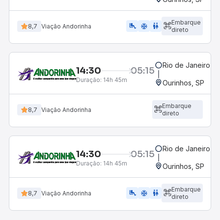
Embarque
airline_seat_legroom_extra
ac_unit
wc
8,7
Viação Andorinha
direto
Rio de Janeiro, R
14:30
05:15
Duração:
14h 45m
Ourinhos, SP
Embarque
8,7
Viação Andorinha
direto
Rio de Janeiro, R
14:30
05:15
Duração:
14h 45m
Ourinhos, SP
Embarque
airline_seat_legroom_extra
ac_unit
wc
8,7
Viação Andorinha
direto