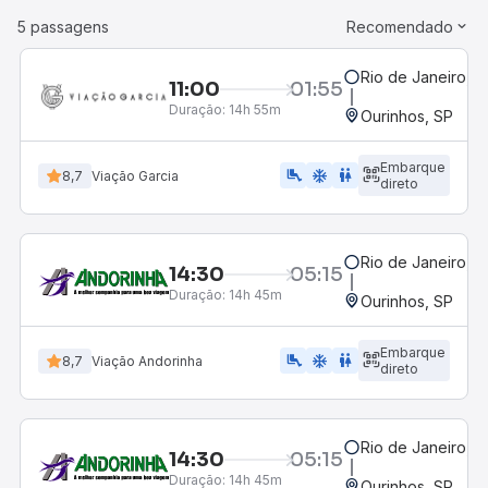
5 passagens
Recomendado
Rio de Janeiro, R
11:00
01:55
Duração:
14h 55m
Ourinhos, SP
Embarque
airline_seat_legroom_extra
ac_unit
WC
8,7
Viação Garcia
direto
Rio de Janeiro, R
14:30
05:15
Duração:
14h 45m
Ourinhos, SP
Embarque
airline_seat_legroom_extra
ac_unit
WC
8,7
Viação Andorinha
direto
Rio de Janeiro, R
14:30
05:15
Duração:
14h 45m
Ourinhos, SP