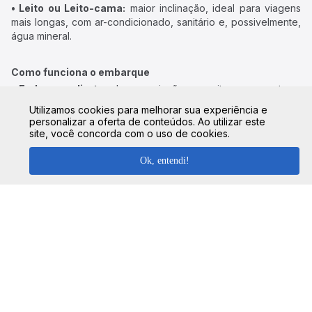
• Leito ou Leito-cama:
maior inclinação, ideal para viagens
mais longas, com ar-condicionado, sanitário e, possivelmente,
água mineral.
Como funciona o embarque
• Embarque direto:
algumas viações permitem apresentar o
bilhete digital, sem necessidade de retirada no guichê.
Utilizamos cookies para melhorar sua experiência e
• Retirada no guichê:
em certos casos, é necessário retirar o
personalizar a oferta de conteúdos. Ao utilizar este
bilhete físico antes do embarque.
site, você concorda com o uso de cookies.
Ok, entendi!
Recomendação:
sempre verifique as regras específicas da
viação escolhida, bem como eventuais exigências
relacionadas ao bilhete.
Perguntas Frequentes