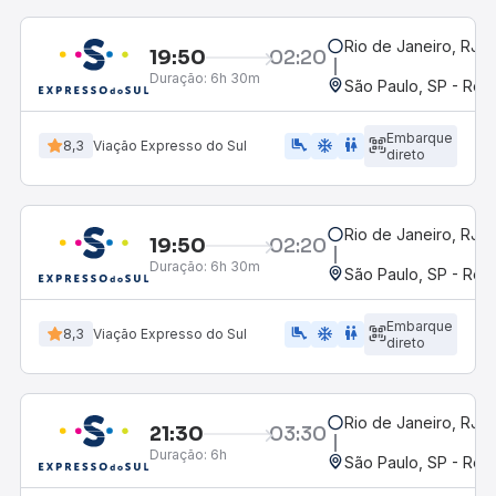
Rio de Janeiro, RJ -
19:50
02:20
Duração:
6h 30m
São Paulo, SP - Rodo
Embarque
airline_seat_legroom_extra
ac_unit
WC
8,3
Viação Expresso do Sul
direto
Rio de Janeiro, RJ -
19:50
02:20
Duração:
6h 30m
São Paulo, SP - Rodo
Embarque
airline_seat_legroom_extra
ac_unit
wc
8,3
Viação Expresso do Sul
direto
Rio de Janeiro, RJ -
21:30
03:30
Duração:
6h
São Paulo, SP - Rodo