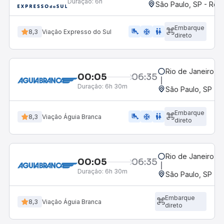
Duração:
6h
São Paulo, SP - Rodo
Embarque
airline_seat_legroom_extra
ac_unit
wc
8,3
Viação Expresso do Sul
direto
Rio de Janeiro, R
00:05
06:35
Duração:
6h 30m
São Paulo, SP - R
Embarque
airline_seat_legroom_extra
ac_unit
wc
8,3
Viação Águia Branca
direto
Rio de Janeiro, R
00:05
06:35
Duração:
6h 30m
São Paulo, SP - R
Embarque
8,3
Viação Águia Branca
direto