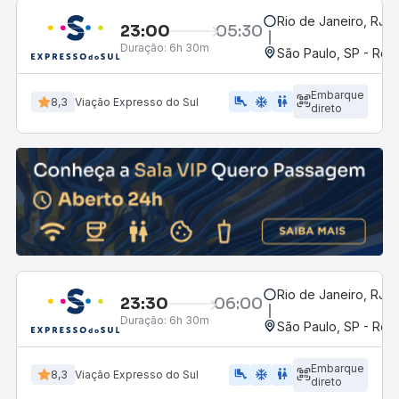
Rio de Janeiro, RJ -
23:00
05:30
Duração:
6h 30m
São Paulo, SP - Rodo
Embarque
airline_seat_legroom_extra
ac_unit
wc
8,3
Viação Expresso do Sul
direto
Rio de Janeiro, RJ -
23:30
06:00
Duração:
6h 30m
São Paulo, SP - Rodo
Embarque
airline_seat_legroom_extra
ac_unit
WC
8,3
Viação Expresso do Sul
direto