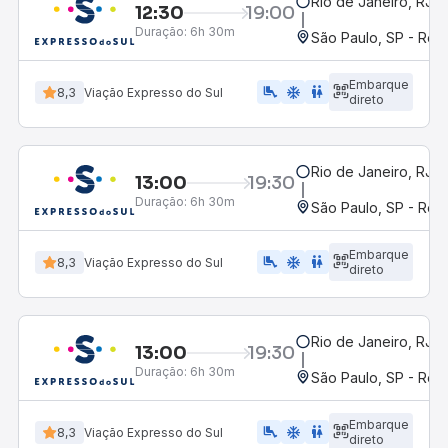
Rio de Janeiro, RJ -
12:30
19:00
Duração:
6h 30m
São Paulo, SP - Rodo
Embarque
airline_seat_legroom_extra
ac_unit
wc
8,3
Viação Expresso do Sul
direto
Rio de Janeiro, RJ -
13:00
19:30
Duração:
6h 30m
São Paulo, SP - Rodo
Embarque
airline_seat_legroom_extra
ac_unit
WC
8,3
Viação Expresso do Sul
direto
Rio de Janeiro, RJ -
13:00
19:30
Duração:
6h 30m
São Paulo, SP - Rodo
Embarque
airline_seat_legroom_extra
ac_unit
wc
8,3
Viação Expresso do Sul
direto