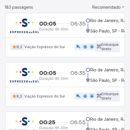
183 passagens
Recomendado
Rio de Janeiro, RJ -
00:05
06:35
Duração:
6h 30m
São Paulo, SP - Rodo
Embarque
airline_seat_legroom_extra
ac_unit
WC
8,3
Viação Expresso do Sul
direto
Rio de Janeiro, RJ -
00:05
06:35
Duração:
6h 30m
São Paulo, SP - Rodo
Embarque
airline_seat_legroom_extra
ac_unit
wc
8,3
Viação Expresso do Sul
direto
Rio de Janeiro, RJ -
00:25
06:55
Duração:
6h 30m
São Paulo, SP - Rodo