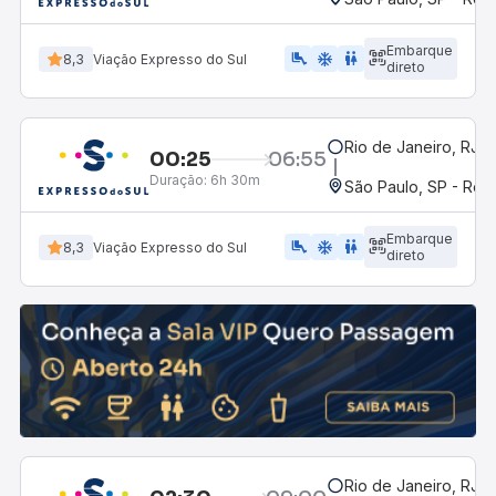
Embarque
airline_seat_legroom_extra
ac_unit
WC
8,3
Viação Expresso do Sul
direto
Rio de Janeiro, RJ -
00:25
06:55
Duração:
6h 30m
São Paulo, SP - Rodo
Embarque
airline_seat_legroom_extra
ac_unit
wc
8,3
Viação Expresso do Sul
direto
Rio de Janeiro, RJ -