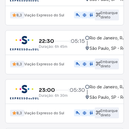
Embarque
airline_seat_legroom_extra
ac_unit
WC
8,3
Viação Expresso do Sul
direto
Rio de Janeiro, RJ -
22:30
05:15
Duração:
6h 45m
São Paulo, SP - Rodo
Embarque
airline_seat_legroom_extra
ac_unit
wc
8,3
Viação Expresso do Sul
direto
Rio de Janeiro, RJ -
23:00
05:30
Duração:
6h 30m
São Paulo, SP - Rodo
Embarque
airline_seat_legroom_extra
ac_unit
WC
8,3
Viação Expresso do Sul
direto