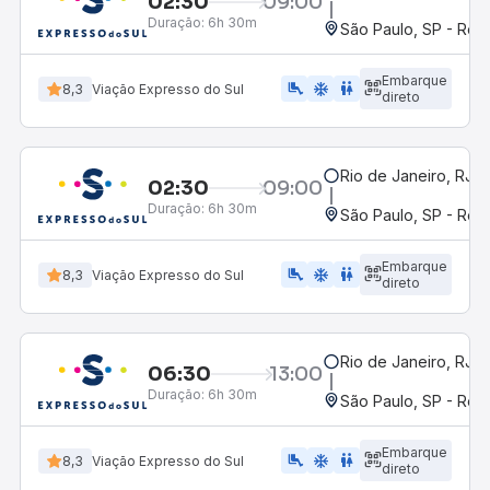
02:30
09:00
Duração:
6h 30m
São Paulo, SP - Rodo
Embarque
airline_seat_legroom_extra
ac_unit
WC
8,3
Viação Expresso do Sul
direto
Rio de Janeiro, RJ -
02:30
09:00
Duração:
6h 30m
São Paulo, SP - Rodo
Embarque
airline_seat_legroom_extra
ac_unit
wc
8,3
Viação Expresso do Sul
direto
Rio de Janeiro, RJ -
06:30
13:00
Duração:
6h 30m
São Paulo, SP - Rodo
Embarque
airline_seat_legroom_extra
ac_unit
WC
8,3
Viação Expresso do Sul
direto