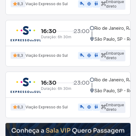
Embarque
airline_seat_legroom_extra
ac_unit
wc
8,3
Viação Expresso do Sul
direto
Rio de Janeiro, RJ -
16:30
23:00
Duração:
6h 30m
São Paulo, SP - Rodo
Embarque
airline_seat_legroom_extra
ac_unit
WC
8,3
Viação Expresso do Sul
direto
Rio de Janeiro, RJ -
16:30
23:00
Duração:
6h 30m
São Paulo, SP - Rodo
Embarque
airline_seat_legroom_extra
ac_unit
wc
8,3
Viação Expresso do Sul
direto