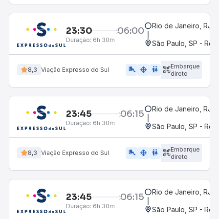
Rio de Janeiro, RJ -
23:30
06:00
Duração:
6h 30m
São Paulo, SP - Rodo
Embarque
airline_seat_legroom_extra
ac_unit
wc
8,3
Viação Expresso do Sul
direto
Rio de Janeiro, RJ -
23:45
06:15
Duração:
6h 30m
São Paulo, SP - Rodo
Embarque
airline_seat_legroom_extra
ac_unit
WC
8,3
Viação Expresso do Sul
direto
Rio de Janeiro, RJ -
23:45
06:15
Duração:
6h 30m
São Paulo, SP - Rodo