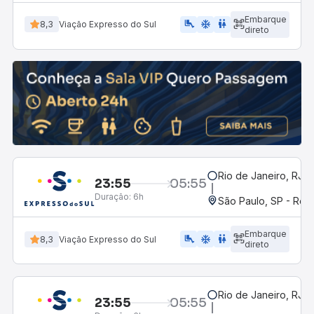
Embarque
airline_seat_legroom_extra
ac_unit
wc
8,3
Viação Expresso do Sul
direto
Rio de Janeiro, RJ -
23:55
05:55
Duração:
6h
São Paulo, SP - Rodo
Embarque
airline_seat_legroom_extra
ac_unit
WC
8,3
Viação Expresso do Sul
direto
Rio de Janeiro, RJ -
23:55
05:55