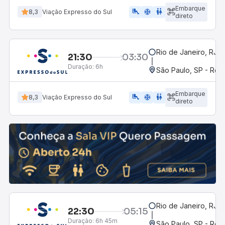
Embarque
airline_seat_legroom_extra
ac_unit
WC
8,3
Viação Expresso do Sul
direto
Rio de Janeiro, RJ -
21:30
03:30
Duração:
6h
São Paulo, SP - Rodo
Embarque
airline_seat_legroom_extra
ac_unit
wc
8,3
Viação Expresso do Sul
direto
Rio de Janeiro, RJ -
22:30
05:15
Duração:
6h 45m
São Paulo, SP - Rodo