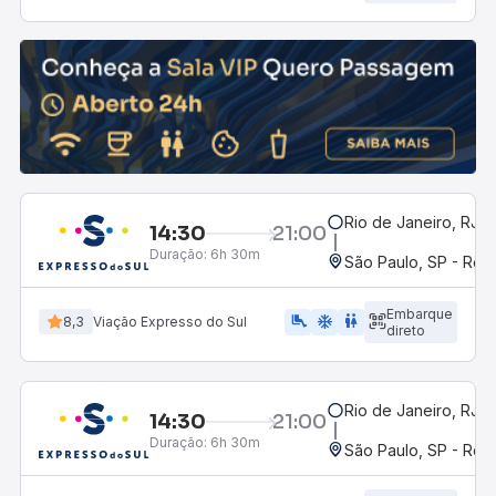
Rio de Janeiro, RJ -
14:30
21:00
Duração:
6h 30m
São Paulo, SP - Rodo
Embarque
airline_seat_legroom_extra
ac_unit
WC
8,3
Viação Expresso do Sul
direto
Rio de Janeiro, RJ -
14:30
21:00
Duração:
6h 30m
São Paulo, SP - Rodo