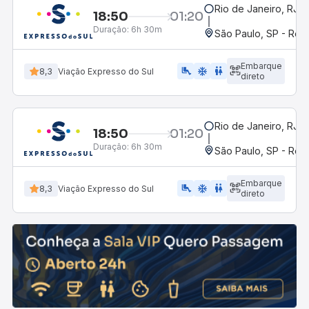
Rio de Janeiro, RJ -
18:50
01:20
Duração:
6h 30m
São Paulo, SP - Rodo
Embarque
airline_seat_legroom_extra
ac_unit
WC
8,3
Viação Expresso do Sul
direto
Rio de Janeiro, RJ -
18:50
01:20
Duração:
6h 30m
São Paulo, SP - Rodo
Embarque
airline_seat_legroom_extra
ac_unit
wc
8,3
Viação Expresso do Sul
direto