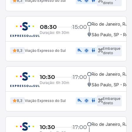
airline_seat_legroom_extra
ac_unit
WC
8,3
Viação Expresso do Sul
direto
Rio de Janeiro, RJ -
08:30
15:00
Duração:
6h 30m
São Paulo, SP - Rodo
Embarque
airline_seat_legroom_extra
ac_unit
wc
8,3
Viação Expresso do Sul
direto
Rio de Janeiro, RJ -
10:30
17:00
Duração:
6h 30m
São Paulo, SP - Rodo
Embarque
airline_seat_legroom_extra
ac_unit
WC
8,3
Viação Expresso do Sul
direto
Rio de Janeiro, RJ -
10:30
17:00