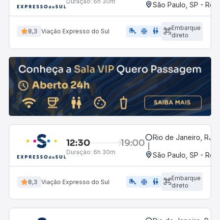
Duração:
6h 30m
São Paulo, SP - Rodo
Embarque
airline_seat_legroom_extra
ac_unit
wc
8,3
Viação Expresso do Sul
direto
Rio de Janeiro, RJ -
12:30
19:00
Duração:
6h 30m
São Paulo, SP - Rodo
Embarque
airline_seat_legroom_extra
ac_unit
WC
8,3
Viação Expresso do Sul
direto