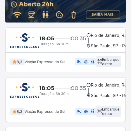
Rio de Janeiro, RJ -
18:05
00:35
Duração:
6h 30m
São Paulo, SP - Rodo
Embarque
airline_seat_legroom_extra
ac_unit
WC
8,3
Viação Expresso do Sul
direto
Rio de Janeiro, RJ -
18:05
00:35
Duração:
6h 30m
São Paulo, SP - Rodo
Embarque
airline_seat_legroom_extra
ac_unit
wc
8,3
Viação Expresso do Sul
direto