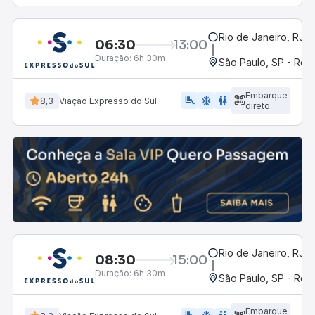
Rio de Janeiro, RJ -
06:30
13:00
Duração:
6h 30m
São Paulo, SP - Rodo
Embarque
airline_seat_legroom_extra
ac_unit
wc
8,3
Viação Expresso do Sul
direto
Rio de Janeiro, RJ -
08:30
15:00
Duração:
6h 30m
São Paulo, SP - Rodo
Embarque