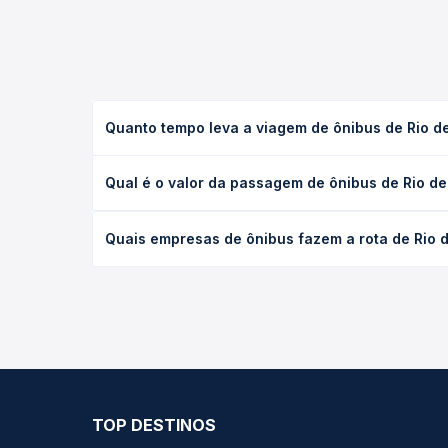
Quanto tempo leva a viagem de ônibus de Rio de 
A viagem de ônibus de Rio de Janeiro, RJ - Novo Ri
Qual é o valor da passagem de ônibus de Rio de 
(convencional, executivo ou leito) e as condições
desejada.
O preço da passagem de ônibus de Rio de Janeiro, 
Quais empresas de ônibus fazem a rota de Rio de
o tipo de poltrona e a antecedência da compra. N
roteiro.
As viações Águia Branca, Itapemirim, ÁguiaFlex oper
Quero Passagem você compara todas as opções — em
TOP DESTINOS