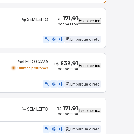
171,91
R$
SEMILEITO
Escolher ida
por pessoa
airline_seat_legroom_extra
ac_unit
WC
Embarque direto
LEITO CAMA
232,91
R$
Escolher ida
Últimas poltronas
por pessoa
airline_seat_legroom_extra
ac_unit
wc
Embarque direto
171,91
R$
SEMILEITO
Escolher ida
por pessoa
airline_seat_legroom_extra
ac_unit
WC
Embarque direto