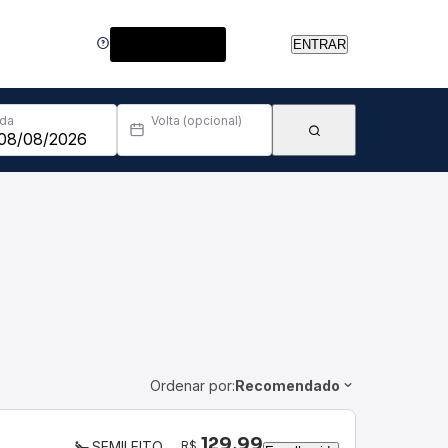
Central de Ajuda
ENTRAR
Ida
Volta (opcional)
Ordenar por:
Recomendado
129,99
R$
SEMILEITO