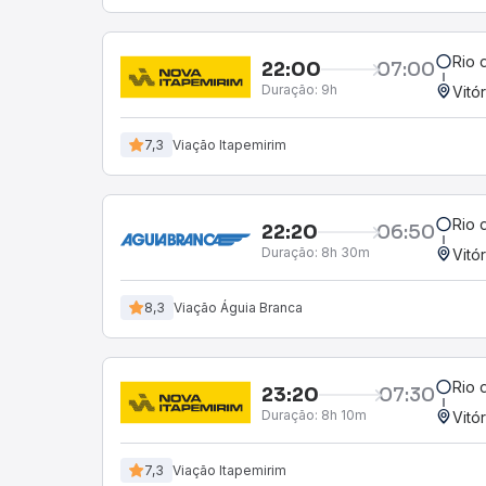
Rio 
22:00
07:00
Duração:
9h
Vitó
7,3
Viação Itapemirim
Rio 
22:20
06:50
Duração:
8h 30m
Vitó
8,3
Viação Águia Branca
Rio 
23:20
07:30
Duração:
8h 10m
Vitó
7,3
Viação Itapemirim