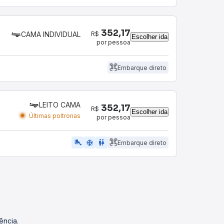
352,17
R$
CAMA INDIVIDUAL
Escolher ida
por pessoa
Embarque direto
LEITO CAMA
352,17
R$
Escolher ida
Últimas poltronas
por pessoa
airline_seat_legroom_extra
ac_unit
wc
Embarque direto
ência.