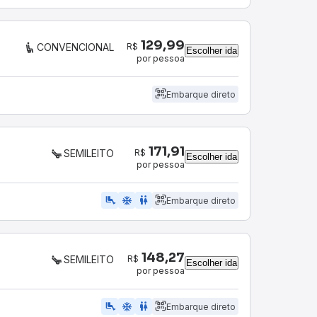
129,99
R$
CONVENCIONAL
Escolher ida
por pessoa
Embarque direto
171,91
R$
SEMILEITO
Escolher ida
por pessoa
airline_seat_legroom_extra
ac_unit
WC
Embarque direto
148,27
R$
SEMILEITO
Escolher ida
por pessoa
airline_seat_legroom_extra
ac_unit
WC
Embarque direto