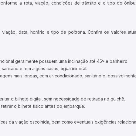
forme a rota, viação, condições de trânsito e o tipo de ônibus
iação, data, horário e tipo de poltrona. Confira os valores at
ncional geralmente possuem uma inclinação até 45º e banheiro.
 sanitário e, em alguns casos, água mineral.
viagens mais longas, com ar-condicionado, sanitário e, possivelmente
tar o bilhete digital, sem necessidade de retirada no guichê.
etirar o bilhete físico antes do embarque.
icas da viação escolhida, bem como eventuais exigências relaciona