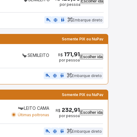
Escolher ida
por pessoa
airline_seat_legroom_extra
ac_unit
WC
Embarque direto
Somente PIX ou NuPay
171,91
R$
SEMILEITO
Escolher ida
por pessoa
airline_seat_legroom_extra
ac_unit
WC
Embarque direto
Somente PIX ou NuPay
LEITO CAMA
232,91
R$
Escolher ida
Últimas poltronas
por pessoa
airline_seat_legroom_extra
ac_unit
wc
Embarque direto