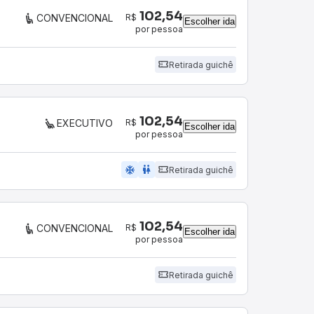
102,54
R$
CONVENCIONAL
Escolher ida
por pessoa
Retirada guichê
102,54
R$
EXECUTIVO
Escolher ida
por pessoa
ac_unit
wc
Retirada guichê
102,54
R$
CONVENCIONAL
Escolher ida
por pessoa
Retirada guichê