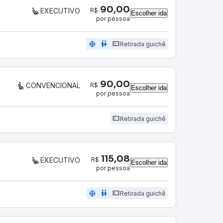
90,00
R$
EXECUTIVO
Escolher ida
por pessoa
ac_unit
wc
Retirada guichê
90,00
R$
CONVENCIONAL
Escolher ida
por pessoa
Retirada guichê
115,08
R$
EXECUTIVO
Escolher ida
por pessoa
ac_unit
wc
Retirada guichê