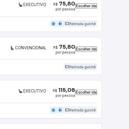
75,80
R$
EXECUTIVO
Escolher ida
por pessoa
ac_unit
wc
Retirada guichê
75,80
R$
CONVENCIONAL
Escolher ida
por pessoa
Retirada guichê
115,08
R$
EXECUTIVO
Escolher ida
por pessoa
ac_unit
wc
Retirada guichê