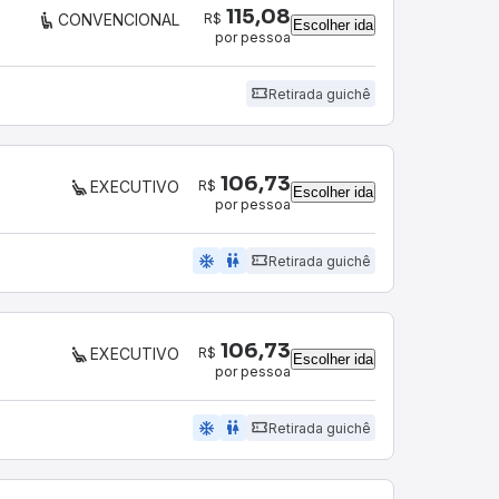
115,08
R$
CONVENCIONAL
Escolher ida
por pessoa
Retirada guichê
106,73
R$
EXECUTIVO
Escolher ida
por pessoa
ac_unit
wc
Retirada guichê
106,73
R$
EXECUTIVO
Escolher ida
por pessoa
ac_unit
wc
Retirada guichê