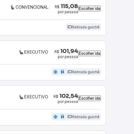
115,08
R$
CONVENCIONAL
Escolher ida
por pessoa
Retirada guichê
101,94
R$
EXECUTIVO
Escolher ida
por pessoa
ac_unit
wc
Retirada guichê
102,54
R$
EXECUTIVO
Escolher ida
por pessoa
ac_unit
wc
Retirada guichê