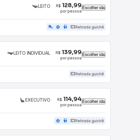
128,99
R$
LEITO
Escolher ida
por pessoa
airline_seat_legroom_extra
ac_unit
wc
Retirada guichê
139,99
R$
LEITO INDIVIDUAL
Escolher ida
por pessoa
Retirada guichê
114,94
R$
EXECUTIVO
Escolher ida
por pessoa
ac_unit
wc
Retirada guichê