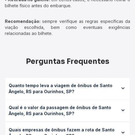
bilhete físico antes do embarque.
Recomendação:
sempre verifique as regras específicas da
viação escolhida, bem como eventuais exigências
relacionadas ao bilhete.
Perguntas Frequentes
Quanto tempo leva a viagem de ônibus de Santo
Ângelo, RS para Ourinhos, SP?
A viagem de ônibus de Santo Ângelo, RS para Ourinhos,
Qual é o valor da passagem de ônibus de Santo
SP leva em média 23h, podendo variar conforme a viação,
Ângelo, RS para Ourinhos, SP?
o tipo de serviço (convencional, executivo ou leito) e as
condições de tráfego. Na Quero Passagem você consulta
O preço da passagem de ônibus de Santo Ângelo, RS
os horários disponíveis e vê a duração exata de cada
Quais empresas de ônibus fazem a rota de Santo
para Ourinhos, SP custa em média R$ 495,85 e varia
opção na data desejada.