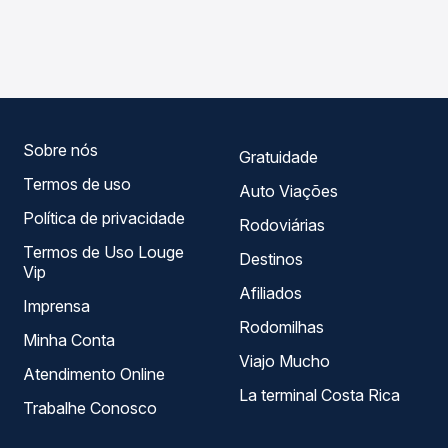
As viações Lopestur operam o trecho de São José do
compara os preços de todas as viações em tempo real e
Cedro, SC para Guaraciaba, SC, com horários variados ao
garante a melhor oferta para o seu roteiro.
longo do dia. Na Quero Passagem você compara todas as
opções — empresas, horários, tipos de serviço e preços
— em um só lugar e escolhe a que melhor se encaixa na
sua viagem.
Sobre nós
Gratuidade
Termos de uso
Auto Viações
Política de privacidade
Rodoviárias
Termos de Uso Louge
Destinos
Vip
Afiliados
Imprensa
Rodomilhas
Minha Conta
Viajo Mucho
Atendimento Online
La terminal Costa Rica
Trabalhe Conosco