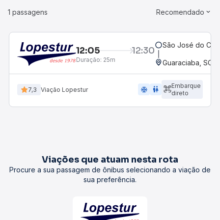
1 passagens
Recomendado
São José do Ced
12:05
12:30
Duração:
25m
Guaraciaba, SC
Embarque
ac_unit
wc
7,3
Viação Lopestur
direto
Viações que atuam nesta rota
Procure a sua passagem de ônibus selecionando a viação de
sua preferência.