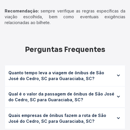
Recomendação:
sempre verifique as regras específicas da
viação escolhida, bem como eventuais exigências
relacionadas ao bilhete.
Perguntas Frequentes
Quanto tempo leva a viagem de ônibus de São
José do Cedro, SC para Guaraciaba, SC?
A viagem de ônibus de São José do Cedro, SC para
Qual é o valor da passagem de ônibus de São José
Guaraciaba, SC leva em média 0h 25min, podendo variar
do Cedro, SC para Guaraciaba, SC?
conforme a viação, o tipo de serviço (convencional,
executivo ou leito) e as condições de tráfego. Na Quero
O preço da passagem de ônibus de São José do Cedro,
Passagem você consulta os horários disponíveis e vê a
Quais empresas de ônibus fazem a rota de São
SC para Guaraciaba, SC custa em média R$ 29,47 e varia
duração exata de cada opção na data desejada.
José do Cedro, SC para Guaraciaba, SC?
conforme a data da viagem, a empresa, o tipo de poltrona
e a antecedência da compra. Na Quero Passagem você