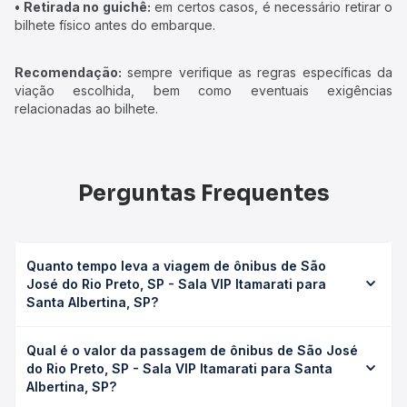
• Retirada no guichê:
em certos casos, é necessário retirar o
bilhete físico antes do embarque.
Recomendação:
sempre verifique as regras específicas da
viação escolhida, bem como eventuais exigências
relacionadas ao bilhete.
Perguntas Frequentes
Quanto tempo leva a viagem de ônibus de São
José do Rio Preto, SP - Sala VIP Itamarati para
Santa Albertina, SP?
A viagem de ônibus de São José do Rio Preto, SP - Sala
Qual é o valor da passagem de ônibus de São José
VIP Itamarati para Santa Albertina, SP leva em média 4h
do Rio Preto, SP - Sala VIP Itamarati para Santa
30min, podendo variar conforme a viação, o tipo de
Albertina, SP?
serviço (convencional, executivo ou leito) e as condições