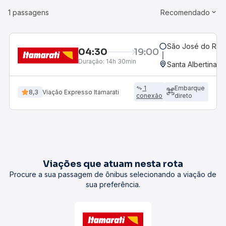
1 passagens
Recomendado
São José do Rio P
04:30
19:00
Duração:
14h 30min
Santa Albertina, 
1
Embarque
8,3
Viação Expresso Itamarati
conexão
direto
Viações que atuam nesta rota
Procure a sua passagem de ônibus selecionando a viação de
sua preferência.