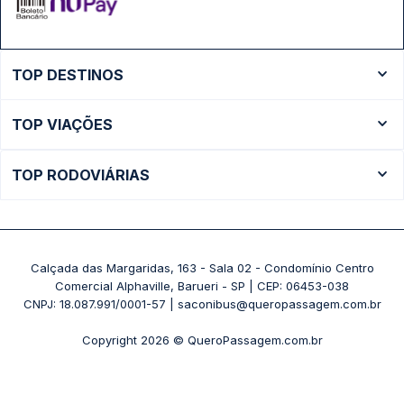
TOP DESTINOS
Ônibus Rio de Janeiro
TOP VIAÇÕES
Ônibus São Paulo
Passagens Cometa
Ônibus Brasília
TOP RODOVIÁRIAS
Passagens Gontijo
Ônibus Campinas
Rodoviária São Paulo - Tietê
Passagens 1001
Ônibus Londrina
Rodoviária Rio de Janeiro - Novo Rio
Passagens Águia Branca
+ Destinos
Rodoviária Belo Horizonte - Gov. Israel Pinheiro (Tergip)
Calçada das Margaridas, 163 - Sala 02 - Condomínio Centro
Passagens Pássaro Marron
Comercial Alphaville, Barueri - SP | CEP: 06453-038
Rodoviária Curitiba
+ Viações
CNPJ: 18.087.991/0001-57 | saconibus@queropassagem.com.br
Rodoviária São Paulo - Barra Funda
Copyright 2026 © QueroPassagem.com.br
+ Rodoviárias