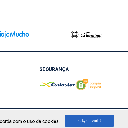
SEGURANÇA
NPJ: 18.087.991/0001-57 | saconibus@queropassagem.com.br
Ok, entendi!
oncorda com o uso de cookies.