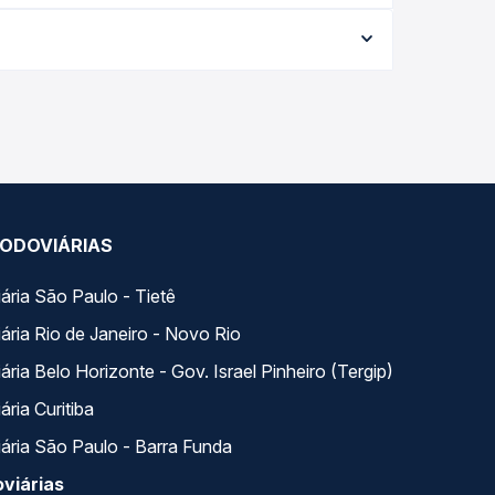
 data da viagem, a empresa, o tipo de poltrona e a
elhor oferta para o seu roteiro.
dia. Na Quero Passagem você compara todas as
viagem.
ODOVIÁRIAS
ária São Paulo - Tietê
ária Rio de Janeiro - Novo Rio
ria Belo Horizonte - Gov. Israel Pinheiro (Tergip)
ria Curitiba
ária São Paulo - Barra Funda
viárias