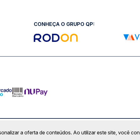
CONHEÇA O GRUPO QP:
ro Comercial Alphaville, Barueri - SP | CEP: 06453-038 | C
sonalizar a oferta de conteúdos. Ao utilizar este site, você c
Copyright 2026 © QueroPassagem.com.br