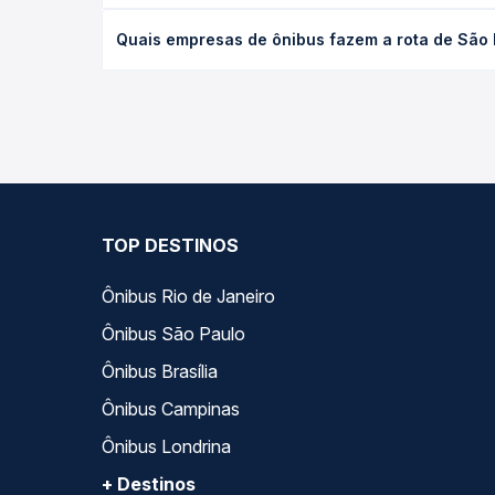
O preço da passagem de ônibus de São Martinho, RS
Quais empresas de ônibus fazem a rota de São 
antecedência da compra. Na Quero Passagem você c
As viações Reunidas operam o trecho de São Marti
opções — empresas, horários, tipos de serviço e p
TOP DESTINOS
Ônibus Rio de Janeiro
Ônibus São Paulo
Ônibus Brasília
Ônibus Campinas
Ônibus Londrina
+ Destinos