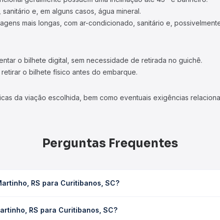
 sanitário e, em alguns casos, água mineral.
viagens mais longas, com ar-condicionado, sanitário e, possivelmente
tar o bilhete digital, sem necessidade de retirada no guichê.
etirar o bilhete físico antes do embarque.
icas da viação escolhida, bem como eventuais exigências relaciona
Perguntas Frequentes
artinho, RS para Curitibanos, SC?
ibanos, SC leva em média 8h 55min, podendo variar conforme a viaç
artinho, RS para Curitibanos, SC?
em você consulta os horários disponíveis e vê a duração exata de