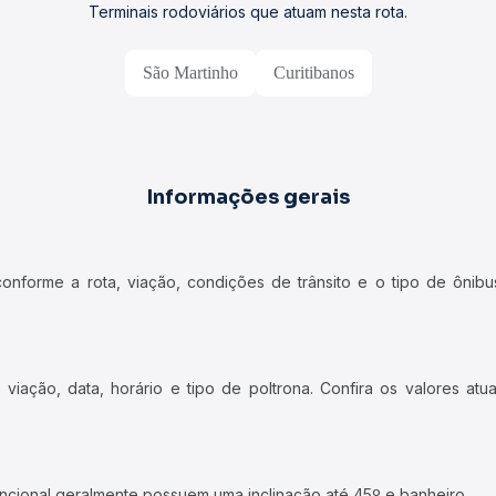
Terminais rodoviários que atuam nesta rota.
São Martinho
Curitibanos
Informações gerais
forme a rota, viação, condições de trânsito e o tipo de ônibus
iação, data, horário e tipo de poltrona. Confira os valores at
ncional geralmente possuem uma inclinação até 45º e banheiro.