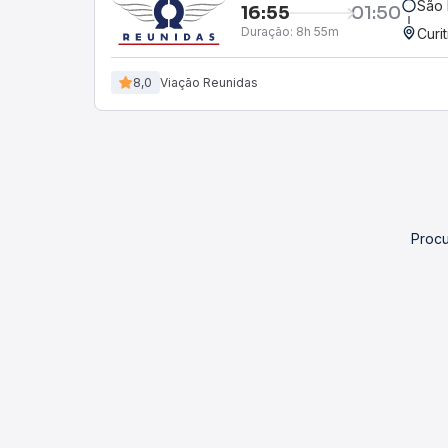
São 
16:55
01:50
Duração:
8h 55m
Curi
8,0
Viação Reunidas
Procu