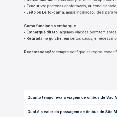
• Executivo:
poltronas confortáveis, ar-condicionado,
• Leito ou Leito-cama:
maior inclinação, ideal para 
Como funciona o embarque
• Embarque direto:
algumas viações permitem apresen
• Retirada no guichê:
em certos casos, é necessário r
Recomendação:
sempre verifique as regras específ
Quanto tempo leva a viagem de ônibus de São M
A viagem de ônibus de São Martinho, RS para Curit
Qual é o valor da passagem de ônibus de São M
leito) e as condições de tráfego. Na Quero Passag