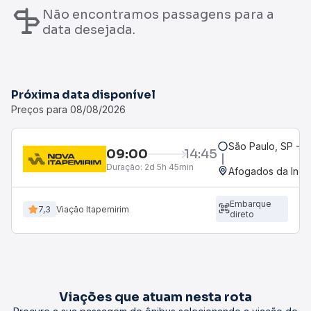
Não encontramos passagens para a
data desejada.
Próxima data disponível
Preços para 08/08/2026
São Paulo, SP - R
09:00
14:45
Duração:
2d 5h 45min
Afogados da Inga
Embarque
7,3
Viação Itapemirim
direto
Viações que atuam nesta rota