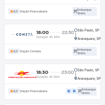
Embarque
9,0
Viação Piracicabana
direto
São Paulo, SP - R
18:00
22:30
Duração:
4h 30m
Araraquara, SP - 
Embarque
9,0
Viação Cometa
direto
São Paulo, SP - R
18:30
23:00
Duração:
4h 30m
Araraquara, SP - 
Embarque
ac_unit
wc
9,0
Viação Piracicabana
direto