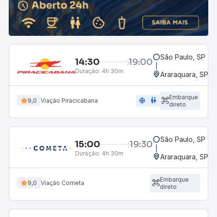
São Paulo, SP - R
14:30
19:00
Duração:
4h 30m
Araraquara, SP - 
Embarque
ac_unit
wc
9,0
Viação Piracicabana
direto
São Paulo, SP - R
15:00
19:30
Duração:
4h 30m
Araraquara, SP - 
Embarque
9,0
Viação Cometa
direto