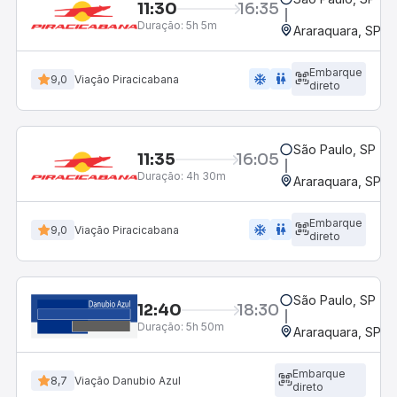
11:30
16:35
Duração:
5h 5m
Araraquara, SP - 
Embarque
ac_unit
wc
9,0
Viação Piracicabana
direto
São Paulo, SP - R
11:35
16:05
Duração:
4h 30m
Araraquara, SP - 
Embarque
ac_unit
wc
9,0
Viação Piracicabana
direto
São Paulo, SP - R
12:40
18:30
Duração:
5h 50m
Araraquara, SP - 
Embarque
8,7
Viação Danubio Azul
direto