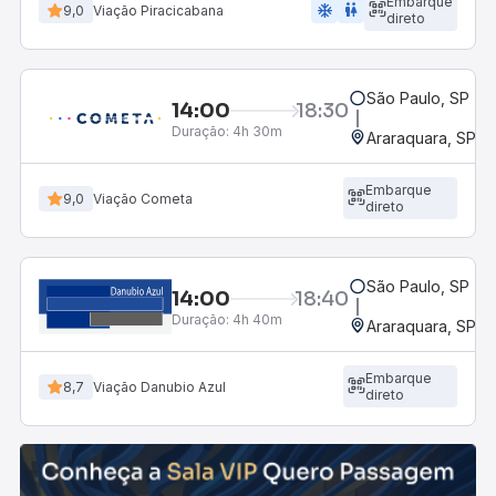
Embarque
ac_unit
wc
9,0
Viação Piracicabana
direto
São Paulo, SP - R
14:00
18:30
Duração:
4h 30m
Araraquara, SP - 
Embarque
9,0
Viação Cometa
direto
São Paulo, SP - R
14:00
18:40
Duração:
4h 40m
Araraquara, SP - 
Embarque
8,7
Viação Danubio Azul
direto