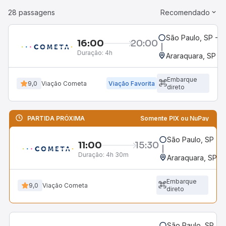
28 passagens
Recomendado
São Paulo, SP - R
16:00
20:00
Duração:
4h
Araraquara, SP - 
Embarque
9,0
Viação Cometa
Viação Favorita
direto
PARTIDA PRÓXIMA
Somente PIX ou NuPay
São Paulo, SP - R
11:00
15:30
Duração:
4h 30m
Araraquara, SP - 
Embarque
9,0
Viação Cometa
direto
São Paulo, SP - R