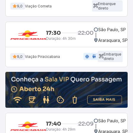
Embarque
9,0
Viação Cometa
direto
São Paulo, SP - R
17:30
22:00
Duração:
4h 30m
Araraquara, SP - 
Embarque
ac_unit
wc
9,0
Viação Piracicabana
direto
São Paulo, SP - R
17:40
22:09
Duração:
4h 29m
Araraquara, SP - 