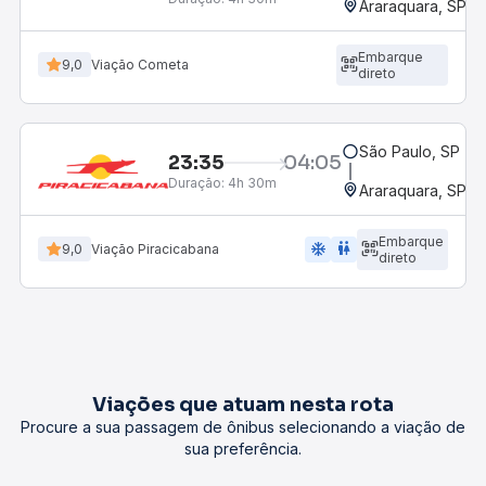
Araraquara, SP - 
Embarque
9,0
Viação Cometa
direto
São Paulo, SP - R
23:35
04:05
Duração:
4h 30m
Araraquara, SP - 
Embarque
ac_unit
wc
9,0
Viação Piracicabana
direto
Viações que atuam nesta rota
Procure a sua passagem de ônibus selecionando a viação de
sua preferência.