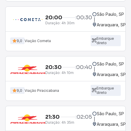
São Paulo, SP - R
20:00
00:30
Duração:
4h 30m
Araraquara, SP - 
Embarque
9,0
Viação Cometa
direto
São Paulo, SP - R
20:30
00:40
Duração:
4h 10m
Araraquara, SP - 
Embarque
9,0
Viação Piracicabana
direto
São Paulo, SP - R
21:30
02:05
Duração:
4h 35m
Araraquara, SP - 