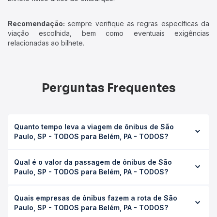
Recomendação:
sempre verifique as regras específicas da
viação escolhida, bem como eventuais exigências
relacionadas ao bilhete.
Perguntas Frequentes
Quanto tempo leva a viagem de ônibus de São
Paulo, SP - TODOS para Belém, PA - TODOS?
A viagem de ônibus de São Paulo, SP - TODOS para
Qual é o valor da passagem de ônibus de São
Belém, PA - TODOS leva em média 59h 41min, podendo
Paulo, SP - TODOS para Belém, PA - TODOS?
variar conforme a viação, o tipo de serviço (convencional,
executivo ou leito) e as condições de tráfego. Na Quero
O preço da passagem de ônibus de São Paulo, SP -
Passagem você consulta os horários disponíveis e vê a
Quais empresas de ônibus fazem a rota de São
TODOS para Belém, PA - TODOS custa em média R$
duração exata de cada opção na data desejada.
Paulo, SP - TODOS para Belém, PA - TODOS?
1.001,15 e varia conforme a data da viagem, a empresa, o