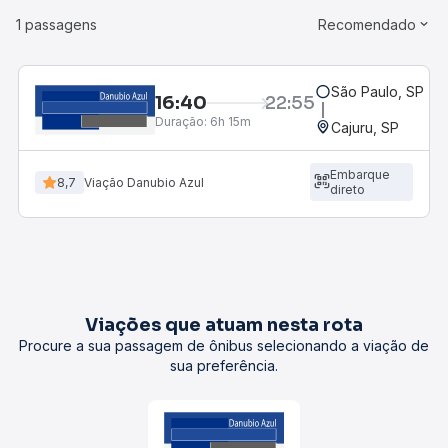
1 passagens
Recomendado
São Paulo, SP - R
16:40
22:55
Duração:
6h 15m
Cajuru, SP
Embarque
8,7
Viação Danubio Azul
direto
Viações que atuam nesta rota
Procure a sua passagem de ônibus selecionando a viação de
sua preferência.