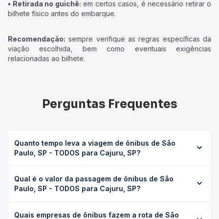
• Retirada no guichê:
em certos casos, é necessário retirar o
bilhete físico antes do embarque.
Recomendação:
sempre verifique as regras específicas da
viação escolhida, bem como eventuais exigências
relacionadas ao bilhete.
Perguntas Frequentes
Quanto tempo leva a viagem de ônibus de São
Paulo, SP - TODOS para Cajuru, SP?
A viagem de ônibus de São Paulo, SP - TODOS para
Qual é o valor da passagem de ônibus de São
Cajuru, SP leva em média 6h 27min, podendo variar
Paulo, SP - TODOS para Cajuru, SP?
conforme a viação, o tipo de serviço (convencional,
executivo ou leito) e as condições de tráfego. Na Quero
O preço da passagem de ônibus de São Paulo, SP -
Passagem você consulta os horários disponíveis e vê a
Quais empresas de ônibus fazem a rota de São
TODOS para Cajuru, SP custa em média R$ 173,87 e varia