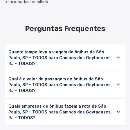
relacionadas ao bilhete.
Perguntas Frequentes
Quanto tempo leva a viagem de ônibus de São
Paulo, SP - TODOS para Campos dos Goytacazes,
RJ - TODOS?
A viagem de ônibus de São Paulo, SP - TODOS para
Qual é o valor da passagem de ônibus de São
Campos dos Goytacazes, RJ - TODOS leva em média 11h
Paulo, SP - TODOS para Campos dos Goytacazes,
45min, podendo variar conforme a viação, o tipo de
RJ - TODOS?
serviço (convencional, executivo ou leito) e as condições
de tráfego. Na Quero Passagem você consulta os horários
O preço da passagem de ônibus de São Paulo, SP -
disponíveis e vê a duração exata de cada opção na data
Quais empresas de ônibus fazem a rota de São
TODOS para Campos dos Goytacazes, RJ - TODOS custa
desejada.
Paulo, SP - TODOS para Campos dos Goytacazes,
em média R$ 321,53 e varia conforme a data da viagem, a
RJ - TODOS?
empresa, o tipo de poltrona e a antecedência da compra.
Na Quero Passagem você compara os preços de todas as
As viações Itapemirim, Expresso União, 1001 operam o
viações em tempo real e garante a melhor oferta para o