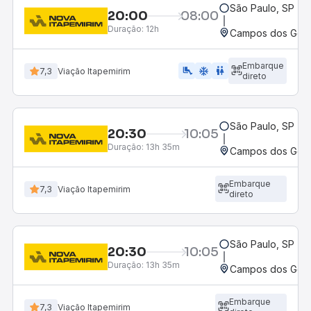
São Paulo, SP - R
20:00
08:00
Duração:
12h
Campos dos Goyta
Embarque
airline_seat_legroom_extra
ac_unit
WC
7,3
Viação Itapemirim
direto
São Paulo, SP - R
20:30
10:05
Duração:
13h 35m
Campos dos Goyta
Embarque
7,3
Viação Itapemirim
direto
São Paulo, SP - R
20:30
10:05
Duração:
13h 35m
Campos dos Goyt
Embarque
7,3
Viação Itapemirim