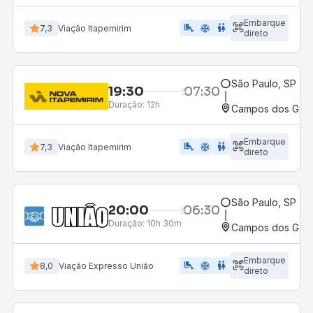
Embarque
airline_seat_legroom_extra
ac_unit
WC
7,3
Viação Itapemirim
direto
São Paulo, SP - R
19:30
07:30
Duração:
12h
Campos dos Goyt
Embarque
airline_seat_legroom_extra
ac_unit
WC
7,3
Viação Itapemirim
direto
São Paulo, SP - R
20:00
06:30
Duração:
10h 30m
Campos dos Goyta
Embarque
airline_seat_legroom_extra
ac_unit
WC
8,0
Viação Expresso União
direto