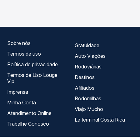
trecho de São Paulo, SP - TODOS para Campos dos
seu roteiro.
Goytacazes, RJ - TODOS, com horários variados ao longo
do dia. Na Quero Passagem você compara todas as
opções — empresas, horários, tipos de serviço e preços
— em um só lugar e escolhe a que melhor se encaixa na
sua viagem.
Sobre nós
Gratuidade
Termos de uso
Auto Viações
Política de privacidade
Rodoviárias
Termos de Uso Louge
Destinos
Vip
Afiliados
Imprensa
Rodomilhas
Minha Conta
Viajo Mucho
Atendimento Online
La terminal Costa Rica
Trabalhe Conosco