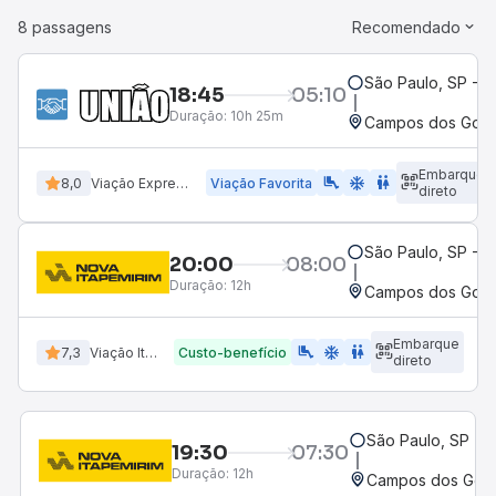
8 passagens
Recomendado
São Paulo, SP - R
18:45
05:10
Duração:
10h 25m
Campos dos Goyta
Embarque
airline_seat_legroom_extra
ac_unit
WC
8,0
Viação Expresso União
Viação Favorita
direto
São Paulo, SP - R
20:00
08:00
Duração:
12h
Campos dos Goyta
Embarque
airline_seat_legroom_extra
ac_unit
WC
7,3
Viação Itapemirim
Custo-benefício
direto
São Paulo, SP - R
19:30
07:30
Duração:
12h
Campos dos Goyta