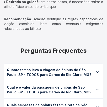
• Retirada no guichê:
em certos casos, é necessário retirar o
bilhete físico antes do embarque.
Recomendação:
sempre verifique as regras específicas da
viação escolhida, bem como eventuais exigências
relacionadas ao bilhete.
Perguntas Frequentes
Quanto tempo leva a viagem de ônibus de São
Paulo, SP - TODOS para Carmo do Rio Claro, MG?
A viagem de ônibus de São Paulo, SP - TODOS para
Qual é o valor da passagem de ônibus de São
Carmo do Rio Claro, MG leva em média 8h 45min,
Paulo, SP - TODOS para Carmo do Rio Claro, MG?
podendo variar conforme a viação, o tipo de serviço
(convencional, executivo ou leito) e as condições de
O preço da passagem de ônibus de São Paulo, SP -
tráfego. Na Quero Passagem você consulta os horários
Quais empresas de ônibus fazem a rota de São
TODOS para Carmo do Rio Claro, MG custa em média R$