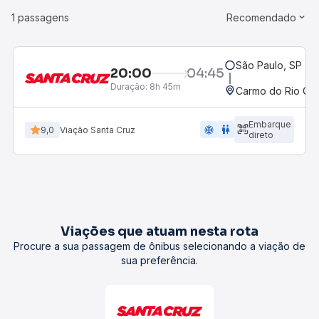
1 passagens
Recomendado
São Paulo, SP - R
20:00
04:45
Duração:
8h 45m
Carmo do Rio Cla
Embarque
ac_unit
wc
9,0
Viação Santa Cruz
direto
Viações que atuam nesta rota
Procure a sua passagem de ônibus selecionando a viação de
sua preferência.