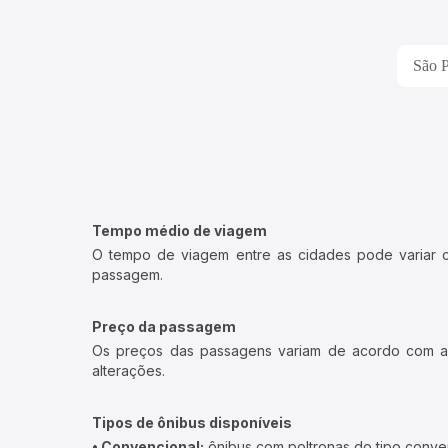
São P
Tempo médio de viagem
O tempo de viagem entre as cidades pode variar con
passagem.
Preço da passagem
Os preços das passagens variam de acordo com a v
alterações.
Tipos de ônibus disponíveis
• Convencional:
ônibus com poltronas do tipo conve