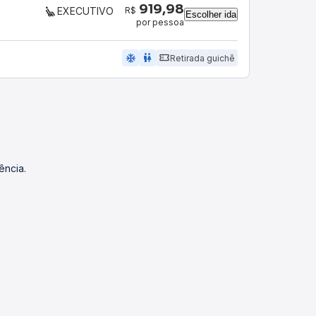
919,98
R$
EXECUTIVO
Escolher ida
por pessoa
ac_unit
wc
Retirada guichê
ência.