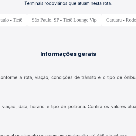
Terminais rodoviários que atuam nesta rota.
aulo - Tietê
São Paulo, SP - Tietê Lounge Vip
Caruaru - Rodo
Informações gerais
forme a rota, viação, condições de trânsito e o tipo de ônibus
iação, data, horário e tipo de poltrona. Confira os valores at
ncional geralmente possuem uma inclinação até 45º e banheiro.