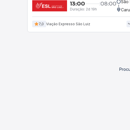
São 
13:00
08:00
Duração:
2d 19h
Caru
7,0
Viação Expresso São Luiz
Procu