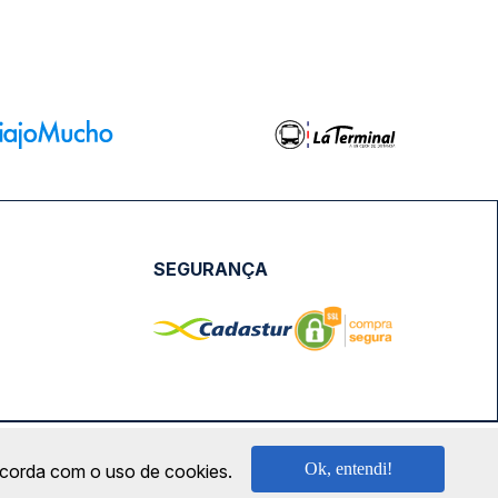
SEGURANÇA
NPJ: 18.087.991/0001-57 | saconibus@queropassagem.com.br
Ok, entendi!
oncorda com o uso de cookies.