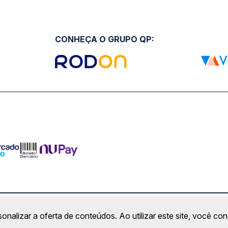
CONHEÇA O GRUPO QP:
ro Comercial Alphaville, Barueri - SP | CEP: 06453-038 | C
sonalizar a oferta de conteúdos. Ao utilizar este site, você c
Copyright 2026 © QueroPassagem.com.br