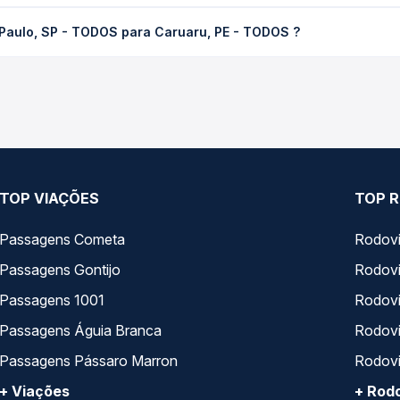
- TODOS para Caruaru, PE - TODOS custa em média R$ 889,90 e var
 Paulo, SP - TODOS para Caruaru, PE - TODOS ?
 Passagem você compara os preços de todas as viações em tempo re
 trecho de São Paulo, SP - TODOS para Caruaru, PE - TODOS , com 
, horários, tipos de serviço e preços — em um só lugar e escolh
TOP VIAÇÕES
TOP R
Passagens Cometa
Rodovi
Passagens Gontijo
Rodovi
Passagens 1001
Rodoviá
Passagens Águia Branca
Rodoviá
Passagens Pássaro Marron
Rodovi
+ Viações
+ Rodo