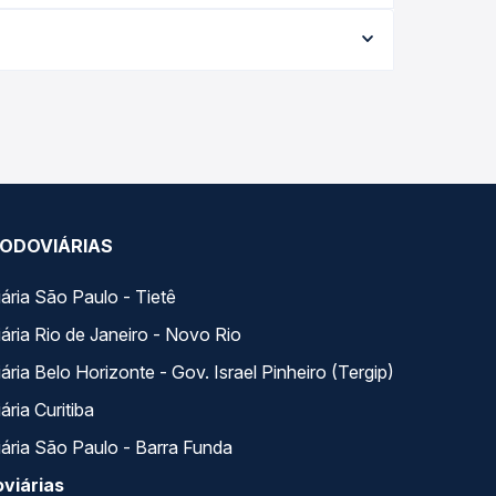
ia conforme a data da viagem, a empresa, o tipo
al e garante a melhor oferta para o seu roteiro.
horários variados ao longo do dia. Na Quero
e a que melhor se encaixa na sua viagem.
ODOVIÁRIAS
ária São Paulo - Tietê
ária Rio de Janeiro - Novo Rio
ria Belo Horizonte - Gov. Israel Pinheiro (Tergip)
ria Curitiba
ária São Paulo - Barra Funda
viárias