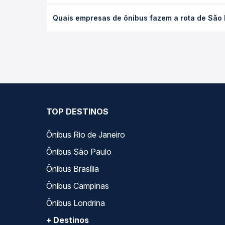
O preço da passagem de ônibus de São Paulo, SP 
Quais empresas de ônibus fazem a rota de São
de poltrona e a antecedência da compra. Na Quero
As viações Itapemirim, Expresso São Luiz operam o
Passagem você compara todas as opções — empresas
TOP DESTINOS
Ônibus Rio de Janeiro
Ônibus São Paulo
Ônibus Brasília
Ônibus Campinas
Ônibus Londrina
+ Destinos