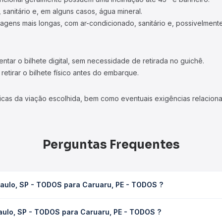
 sanitário e, em alguns casos, água mineral.
viagens mais longas, com ar-condicionado, sanitário e, possivelmente
tar o bilhete digital, sem necessidade de retirada no guichê.
etirar o bilhete físico antes do embarque.
icas da viação escolhida, bem como eventuais exigências relaciona
Perguntas Frequentes
Paulo, SP - TODOS para Caruaru, PE - TODOS ?
 Caruaru, PE - TODOS leva em média 61h 25min, podendo variar con
aulo, SP - TODOS para Caruaru, PE - TODOS ?
 Quero Passagem você consulta os horários disponíveis e vê a dur