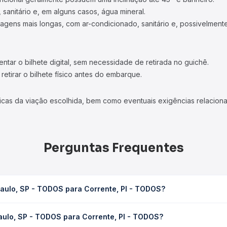
 sanitário e, em alguns casos, água mineral.
viagens mais longas, com ar-condicionado, sanitário e, possivelmente
tar o bilhete digital, sem necessidade de retirada no guichê.
etirar o bilhete físico antes do embarque.
icas da viação escolhida, bem como eventuais exigências relaciona
Perguntas Frequentes
aulo, SP - TODOS para Corrente, PI - TODOS?
 Corrente, PI - TODOS leva em média 34h 52min, podendo variar co
aulo, SP - TODOS para Corrente, PI - TODOS?
 Quero Passagem você consulta os horários disponíveis e vê a dur