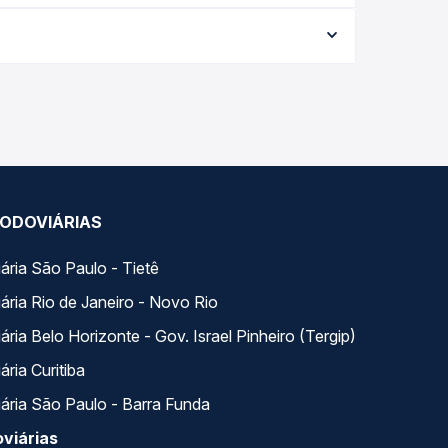
ia conforme a data da viagem, a empresa, o tipo
al e garante a melhor oferta para o seu roteiro.
 - TODOS para Corrente, PI - TODOS, com horários
 e preços — em um só lugar e escolhe a que
ODOVIÁRIAS
ária São Paulo - Tietê
ária Rio de Janeiro - Novo Rio
ria Belo Horizonte - Gov. Israel Pinheiro (Tergip)
ria Curitiba
ária São Paulo - Barra Funda
viárias