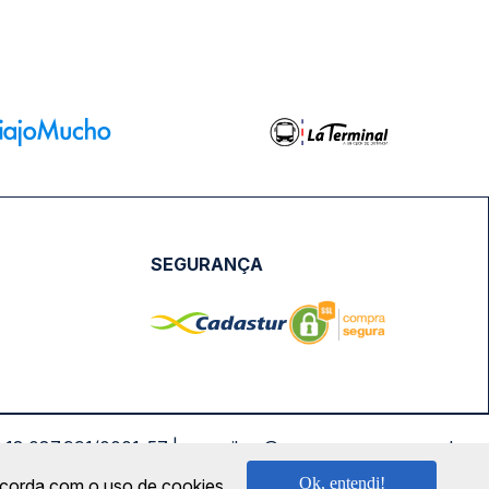
SEGURANÇA
NPJ: 18.087.991/0001-57 | saconibus@queropassagem.com.br
Ok, entendi!
oncorda com o uso de cookies.