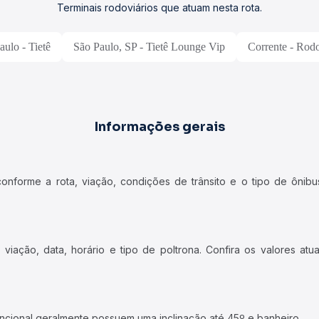
Terminais rodoviários que atuam nesta rota.
aulo - Tietê
São Paulo, SP - Tietê Lounge Vip
Corrente - Rodo
Informações gerais
forme a rota, viação, condições de trânsito e o tipo de ônibus
iação, data, horário e tipo de poltrona. Confira os valores at
ncional geralmente possuem uma inclinação até 45º e banheiro.