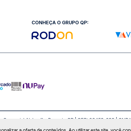
CONHEÇA O GRUPO QP:
ro Comercial Alphaville, Barueri - SP | CEP: 06453-038 | C
Copyright 2026 © QueroPassagem.com.br
sonalizar a oferta de conteúdos. Ao utilizar este site, você c