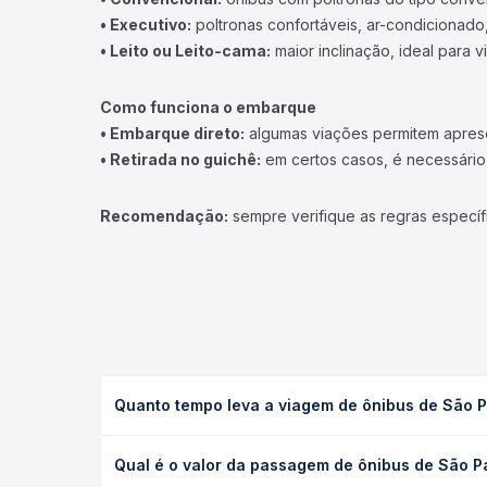
• Executivo:
poltronas confortáveis, ar-condicionado,
• Leito ou Leito-cama:
maior inclinação, ideal para 
Como funciona o embarque
• Embarque direto:
algumas viações permitem apresen
• Retirada no guichê:
em certos casos, é necessário r
Recomendação:
sempre verifique as regras específ
Quanto tempo leva a viagem de ônibus de São P
A viagem de ônibus de São Paulo, SP - TODOS para
Qual é o valor da passagem de ônibus de São P
executivo ou leito) e as condições de tráfego. Na