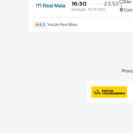
São 
16:30
23:55
Duração:
1d 7h 25m
Corr
6,3
Viação Real Maia
Procu