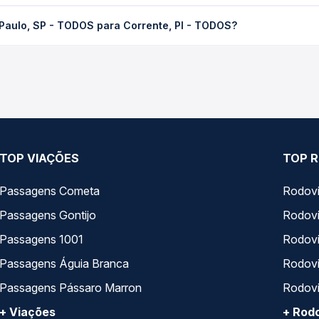
 TODOS para Corrente, PI - TODOS custa em média R$ 615,25 e var
Paulo, SP - TODOS para Corrente, PI - TODOS?
 Passagem você compara os preços de todas as viações em tempo re
Expresso Guanabara, JL Expresso operam o trecho de São Paulo, SP
 compara todas as opções — empresas, horários, tipos de serviço
TOP VIAÇÕES
TOP R
Passagens Cometa
Rodovi
Passagens Gontijo
Rodovi
Passagens 1001
Rodoviá
Passagens Águia Branca
Rodoviá
Passagens Pássaro Marron
Rodovi
+ Viações
+ Rodo