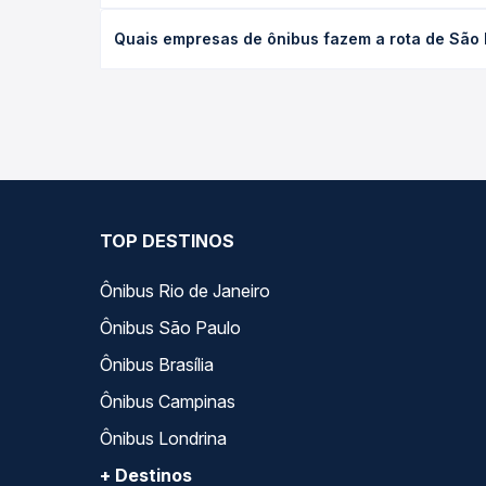
O preço da passagem de ônibus de São Paulo, SP -
Quais empresas de ônibus fazem a rota de São 
de poltrona e a antecedência da compra. Na Quero
As viações Itapemirim, Real Expresso, Real Maia, 
variados ao longo do dia. Na Quero Passagem você
melhor se encaixa na sua viagem.
TOP DESTINOS
Ônibus Rio de Janeiro
Ônibus São Paulo
Ônibus Brasília
Ônibus Campinas
Ônibus Londrina
+ Destinos