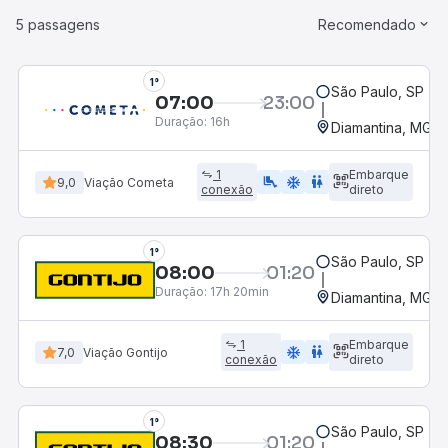
5 passagens
Recomendado
1°
São Paulo, SP - R
07:00
23:00
Duração:
16h
Diamantina, MG -
1
Embarque
airline_seat_legroom_extra
ac_unit
wc
9,0
Viação Cometa
conexão
direto
1°
São Paulo, SP - R
08:00
01:20
Duração:
17h 20min
Diamantina, MG -
1
Embarque
ac_unit
wc
7,0
Viação Gontijo
conexão
direto
1°
São Paulo, SP - R
08:30
01:20