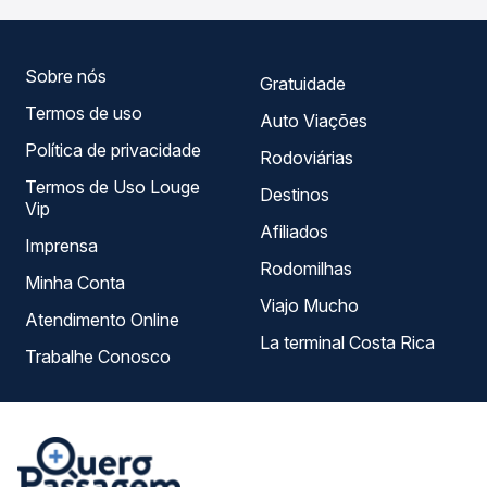
serviço e preços — em um só lugar e escolhe a que
melhor se encaixa na sua viagem.
Sobre nós
Gratuidade
Termos de uso
Auto Viações
Política de privacidade
Rodoviárias
Termos de Uso Louge
Destinos
Vip
Afiliados
Imprensa
Rodomilhas
Minha Conta
Viajo Mucho
Atendimento Online
La terminal Costa Rica
Trabalhe Conosco