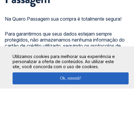
Na Quero Passagem sua compra é totalmente segura!
Para garantirmos que seus dados estejam sempre
protegidos, não armazenamos nenhuma informação do
cartão de crédito utilizado, seguindo os protocolos de
criptografia e de segurança das principais instituições
Utilizamos cookies para melhorar sua experiência e
bancárias do Brasil.
personalizar a oferta de conteúdos. Ao utilizar este
site, você concorda com o uso de cookies.
CONHEÇA O GRUPO QP:
Ok, entendi!
SIGA NOSSAS REDES SOCIAIS: