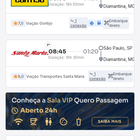
Duração:
16h 50min
Diamantina, MG -
1
Embarque
ac_unit
wc
7,0
Viação Gontijo
conexão
direto
1°
São Paulo, SP - R
08:45
01:20
Duração:
16h 35min
Diamantina, MG -
1
Embarque
9,0
Viação Transportes Santa Maria
conexão
direto