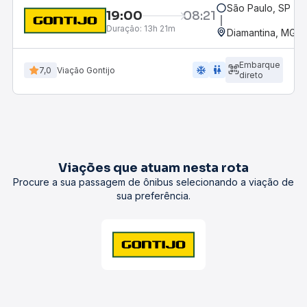
São Paulo, SP - R
19:00
08:21
Duração:
13h 21m
Diamantina, MG -
Embarque
ac_unit
wc
7,0
Viação Gontijo
direto
Viações que atuam nesta rota
Procure a sua passagem de ônibus selecionando a viação de
sua preferência.