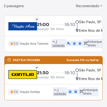
2 passagens
Recomendado
1°
São Paulo, SP - R
21:00
16:10
Duração:
19h 10min
Entre Rios de Mi
1
Embarque
airline_seat_legroom_extra
ac_unit
WC
7,3
Viação Arca Turismo
conexão
direto
PARTIDA PRÓXIMA
Somente PIX ou NuPay
1°
São Paulo, SP - R
21:30
16:10
Duração:
18h 40min
Entre Rios de Mi
1
Embarque
ac_unit
wc
7,0
Viação Gontijo
conexão
direto