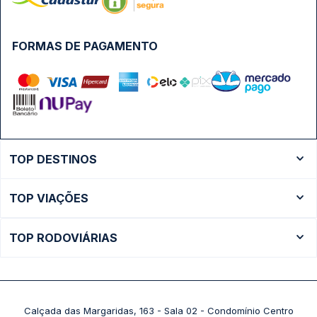
FORMAS DE PAGAMENTO
TOP DESTINOS
Ônibus Rio de Janeiro
TOP VIAÇÕES
Ônibus São Paulo
Passagens Cometa
Ônibus Brasília
TOP RODOVIÁRIAS
Passagens Gontijo
Ônibus Campinas
Rodoviária São Paulo - Tietê
Passagens 1001
Ônibus Londrina
Rodoviária Rio de Janeiro - Novo Rio
Passagens Águia Branca
+ Destinos
Rodoviária Belo Horizonte - Gov. Israel Pinheiro (Tergip)
Calçada das Margaridas, 163 - Sala 02 - Condomínio Centro
Passagens Pássaro Marron