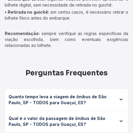
bilhete digital, sem necessidade de retirada no guichê.
• Retirada no guichê:
em certos casos, é necessário retirar o
bilhete físico antes do embarque.
Recomendação:
sempre verifique as regras específicas da
viação escolhida, bem como eventuais exigências
relacionadas ao bilhete.
Perguntas Frequentes
Quanto tempo leva a viagem de ônibus de São
Paulo, SP - TODOS para Guaçuí, ES?
A viagem de ônibus de São Paulo, SP - TODOS para
Qual é o valor da passagem de ônibus de São
Guaçuí, ES leva em média 16h 33min, podendo variar
Paulo, SP - TODOS para Guaçuí, ES?
conforme a viação, o tipo de serviço (convencional,
executivo ou leito) e as condições de tráfego. Na Quero