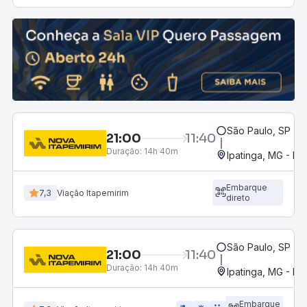
São Paulo, SP - R
21:00
11:40
Duração:
14h 40m
Ipatinga, MG - Ro
Embarque
7,3
Viação Itapemirim
direto
São Paulo, SP - R
21:00
11:40
Duração:
14h 40m
Ipatinga, MG - Ro
Embarque