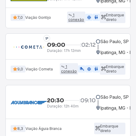
Ipatinga, MG - Ro
1
Embarque
ac_unit
wc
7,0
Viação Gontijo
conexão
direto
1°
São Paulo, SP - R
09:00
02:12
Duração:
17h 12min
Ipatinga, MG - Ro
1
Embarque
airline_seat_legroom_extra
ac_unit
WC
9,0
Viação Cometa
conexão
direto
São Paulo, SP - R
20:30
09:10
Duração:
12h 40m
Ipatinga, MG - Ro
Embarque
8,3
Viação Águia Branca
direto