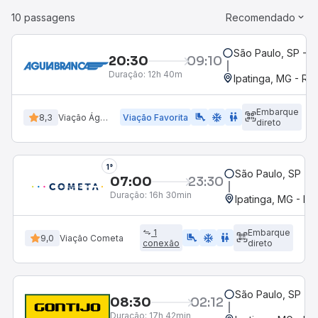
10 passagens
Recomendado
São Paulo, SP - R
20:30
09:10
Duração:
12h 40m
Ipatinga, MG - Ro
Embarque
airline_seat_legroom_extra
ac_unit
wc
8,3
Viação Águia Branca
Viação Favorita
direto
1°
São Paulo, SP - R
07:00
23:30
Duração:
16h 30min
Ipatinga, MG - Ro
1
Embarque
airline_seat_legroom_extra
ac_unit
WC
9,0
Viação Cometa
conexão
direto
São Paulo, SP - R
08:30
02:12
Duração:
17h 42min