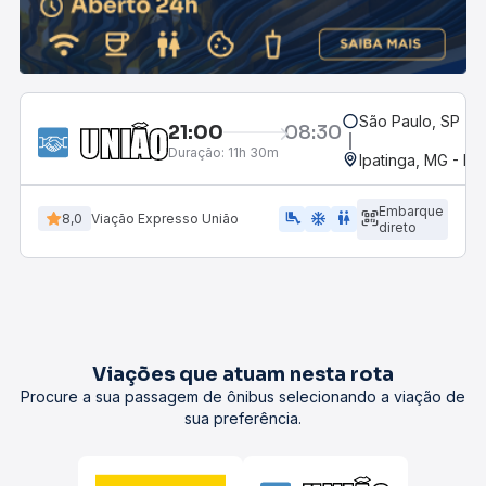
São Paulo, SP - R
21:00
08:30
Duração:
11h 30m
Ipatinga, MG - Ro
Embarque
airline_seat_legroom_extra
ac_unit
wc
8,0
Viação Expresso União
direto
Viações que atuam nesta rota
Procure a sua passagem de ônibus selecionando a viação de
sua preferência.