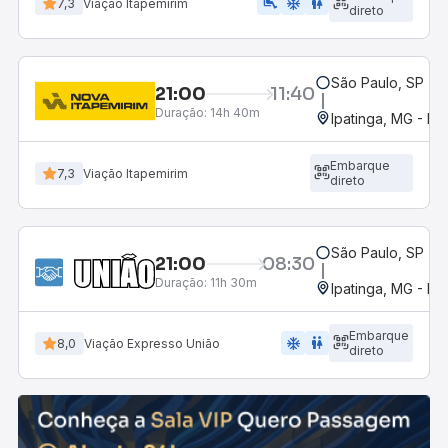
airline_seat_legroom_extra
ac_unit
wc
7,3
Viação Itapemirim
direto
São Paulo, SP - R
21:00
11:40
Duração:
14h 40m
Ipatinga, MG - Ro
Embarque
7,3
Viação Itapemirim
direto
São Paulo, SP - R
21:00
08:30
Duração:
11h 30m
Ipatinga, MG - Ro
Embarque
ac_unit
wc
8,0
Viação Expresso União
direto