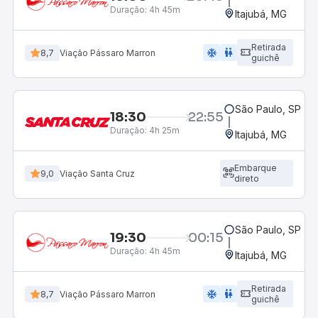
Duração:
4h 45m
Itajubá, MG
Retirada
ac_unit
wc
8,7
Viação Pássaro Marron
guichê
São Paulo, SP - R
18:30
22:55
Duração:
4h 25m
Itajubá, MG
Embarque
9,0
Viação Santa Cruz
direto
São Paulo, SP - R
19:30
00:15
Duração:
4h 45m
Itajubá, MG
Retirada
ac_unit
wc
8,7
Viação Pássaro Marron
guichê