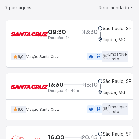
7 passagens
Recomendado
São Paulo, SP - R
09:30
13:30
Duração:
4h
Itajubá, MG
Embarque
ac_unit
wc
9,0
Viação Santa Cruz
direto
São Paulo, SP - R
13:30
18:10
Duração:
4h 40m
Itajubá, MG
Embarque
ac_unit
wc
9,0
Viação Santa Cruz
direto
São Paulo, SP - R
16:00
20:45