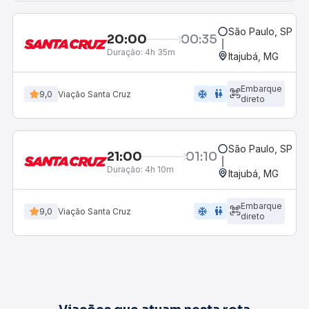
São Paulo, SP - R
20:00
00:35
Duração:
4h 35m
Itajubá, MG
Embarque
ac_unit
wc
9,0
Viação Santa Cruz
direto
São Paulo, SP - R
21:00
01:10
Duração:
4h 10m
Itajubá, MG
Embarque
ac_unit
wc
9,0
Viação Santa Cruz
direto