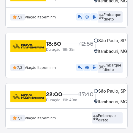
Itambacuri, MG
Embarque
airline_seat_legroom_extra
ac_unit
WC
7,3
Viação Itapemirim
direto
São Paulo, SP - R
18:30
12:55
Duração:
18h 25m
Itambacuri, MG
Embarque
airline_seat_legroom_extra
ac_unit
wc
7,3
Viação Itapemirim
direto
São Paulo, SP - R
22:00
17:40
Duração:
19h 40m
Itambacuri, MG
Embarque
7,3
Viação Itapemirim
direto