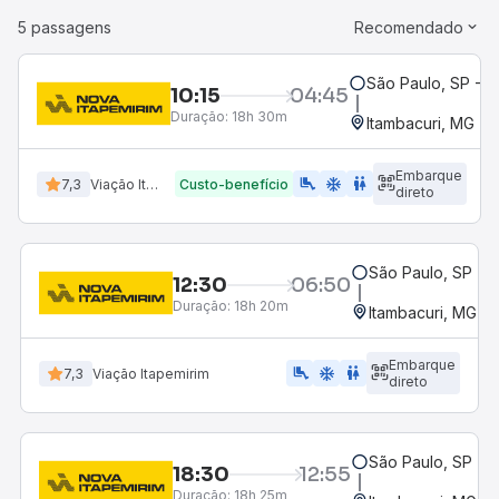
5 passagens
Recomendado
São Paulo, SP - R
10:15
04:45
Duração:
18h 30m
Itambacuri, MG
Embarque
airline_seat_legroom_extra
ac_unit
WC
7,3
Viação Itapemirim
Custo-benefício
direto
São Paulo, SP - R
12:30
06:50
Duração:
18h 20m
Itambacuri, MG
Embarque
airline_seat_legroom_extra
ac_unit
WC
7,3
Viação Itapemirim
direto
São Paulo, SP - R
18:30
12:55
Duração:
18h 25m