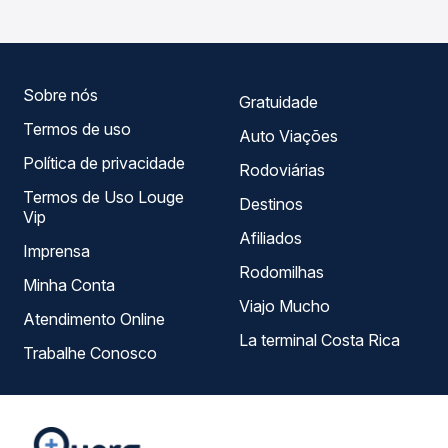
compara todas as opções — empresas, horários, tipos de
serviço e preços — em um só lugar e escolhe a que
melhor se encaixa na sua viagem.
Sobre nós
Gratuidade
Termos de uso
Auto Viações
Política de privacidade
Rodoviárias
Termos de Uso Louge
Destinos
Vip
Afiliados
Imprensa
Rodomilhas
Minha Conta
Viajo Mucho
Atendimento Online
La terminal Costa Rica
Trabalhe Conosco