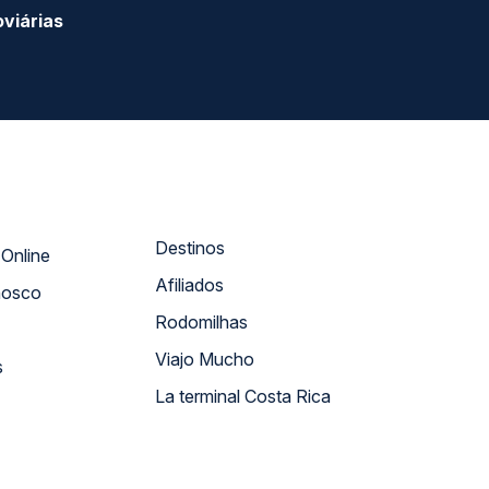
SEGURANÇA
NPJ: 18.087.991/0001-57 | saconibus@queropassagem.com.br