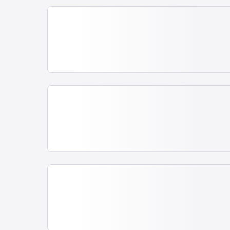
Procu
São Paulo - Tie