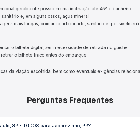
TOP VIAÇÕES
TOP R
Passagens Cometa
Rodovi
Passagens Gontijo
Rodovi
Passagens 1001
Rodoviá
Passagens Águia Branca
Rodoviá
Passagens Pássaro Marron
Rodovi
+ Viações
+ Rodo