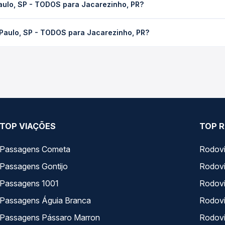
Sobre nós
Termos de uso
Trabalhe Co
Política de privacidade
Gratuidade
gura!
Termos de Uso Louge Vip
Auto Viaçõe
 protegidos,
Imprensa
Rodoviárias
 de crédito
Minha Conta
 e de segurança
CONHEÇA O GRUPO QP: