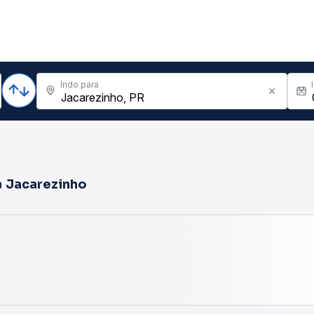
Indo para
a
Jacarezinho
Não encontramos passagens para a data deseja