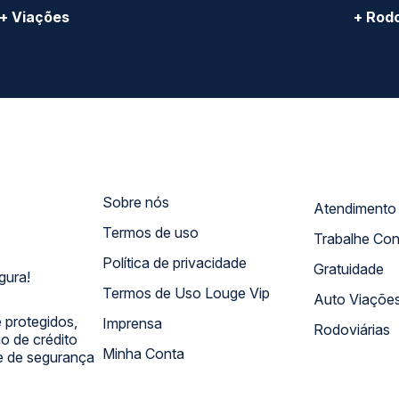
ro Comercial Alphaville, Barueri - SP | CEP: 06453-038 | C
Copyright 2026 © QueroPassagem.com.br