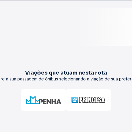
Informações gerais
forme a rota, viação, condições de trânsito e o tipo de ônibus
iação, data, horário e tipo de poltrona. Confira os valores at
ncional geralmente possuem uma inclinação até 45º e banheiro.
 sanitário e, em alguns casos, água mineral.
viagens mais longas, com ar-condicionado, sanitário e, possivelmente
tar o bilhete digital, sem necessidade de retirada no guichê.