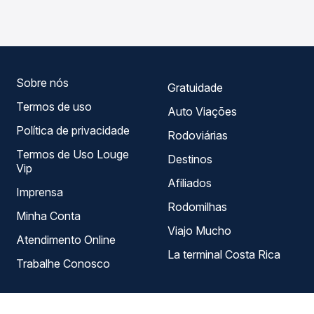
Gontijo, Nacional operam o trecho de São Paulo, SP -
roteiro.
TODOS para Jequié, BA - TODOS, com horários variados
ao longo do dia. Na Quero Passagem você compara todas
as opções — empresas, horários, tipos de serviço e
preços — em um só lugar e escolhe a que melhor se
encaixa na sua viagem.
Sobre nós
Gratuidade
Termos de uso
Auto Viações
Política de privacidade
Rodoviárias
Termos de Uso Louge
Destinos
Vip
Afiliados
Imprensa
Rodomilhas
Minha Conta
Viajo Mucho
Atendimento Online
La terminal Costa Rica
Trabalhe Conosco