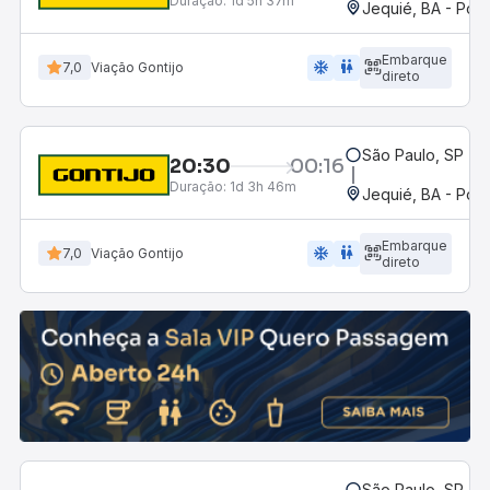
Duração:
1d 5h 37m
Jequié, BA - Pon
Embarque
ac_unit
wc
7,0
Viação Gontijo
direto
São Paulo, SP - R
20:30
00:16
Duração:
1d 3h 46m
Jequié, BA - Pon
Embarque
ac_unit
wc
7,0
Viação Gontijo
direto
São Paulo, SP - R