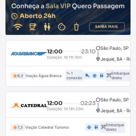
São Paulo, SP - R
12:00
23:10
Duração:
1d 11h 10m
Jequié, BA - Rodo
1
Embarque
airline_seat_legroom_extra
ac_unit
WC
8,3
Viação Águia Branca
conexão
direto
São Paulo, SP - R
12:00
02:23
Duração:
1d 14h 23m
Jequié, BA - Rodo
Embarque
ac_unit
wc
7,3
Viação Catedral Turismo
direto