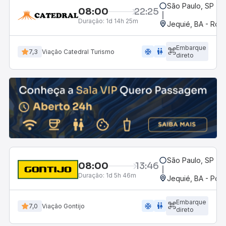
São Paulo, SP - R
08:00
22:25
Duração:
1d 14h 25m
Jequié, BA - Rodo
Embarque
ac_unit
wc
7,3
Viação Catedral Turismo
direto
São Paulo, SP - R
08:00
13:46
Duração:
1d 5h 46m
Jequié, BA - Pon
Embarque
ac_unit
wc
7,0
Viação Gontijo
direto