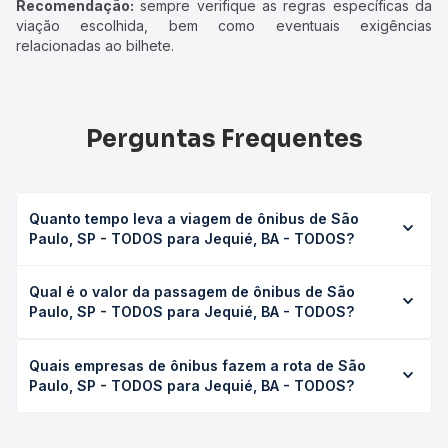
Recomendação:
sempre verifique as regras específicas da
viação escolhida, bem como eventuais exigências
relacionadas ao bilhete.
Perguntas Frequentes
Quanto tempo leva a viagem de ônibus de São
Paulo, SP - TODOS para Jequié, BA - TODOS?
A viagem de ônibus de São Paulo, SP - TODOS para
Qual é o valor da passagem de ônibus de São
Jequié, BA - TODOS leva em média 33h 20min, podendo
Paulo, SP - TODOS para Jequié, BA - TODOS?
variar conforme a viação, o tipo de serviço (convencional,
executivo ou leito) e as condições de tráfego. Na Quero
O preço da passagem de ônibus de São Paulo, SP -
Passagem você consulta os horários disponíveis e vê a
Quais empresas de ônibus fazem a rota de São
TODOS para Jequié, BA - TODOS custa em média R$
duração exata de cada opção na data desejada.
Paulo, SP - TODOS para Jequié, BA - TODOS?
513,05 e varia conforme a data da viagem, a empresa, o
tipo de poltrona e a antecedência da compra. Na Quero
As viações Catedral Turismo, Real Maia Goiânia, Emtram,
Passagem você compara os preços de todas as viações
Gil Turismo, Expresso Auge, Itapemirim, Águia Branca,
em tempo real e garante a melhor oferta para o seu