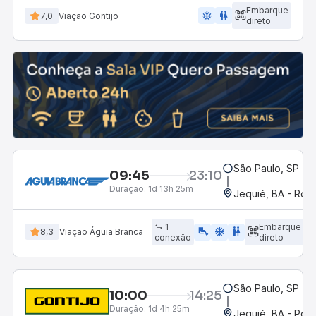
Embarque
ac_unit
wc
7,0
Viação Gontijo
direto
São Paulo, SP - R
09:45
23:10
Duração:
1d 13h 25m
Jequié, BA - Rodo
1
Embarque
airline_seat_legroom_extra
ac_unit
WC
8,3
Viação Águia Branca
conexão
direto
São Paulo, SP - R
10:00
14:25
Duração:
1d 4h 25m
Jequié, BA - Pon