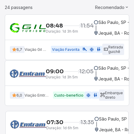
24 passagens
Recomendado
São Paulo, SP - R
08:48
11:54
Duração:
1d 3h 6m
Jequié, BA - Rodo
Retirada
airline_seat_legroom_extra
ac_unit
WC
6,7
Viação Gil Turismo
Viação Favorita
guichê
São Paulo, SP - R
09:00
12:05
Duração:
1d 3h 5m
Jequié, BA - Rodo
Embarque
ac_unit
wc
6,0
Viação Emtram
Custo-benefício
direto
São Paulo, SP - R
07:30
13:35
Duração:
1d 6h 5m
Jequié, BA - Rodo