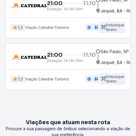
21:00
11:10
Duração:
1d 14h 10m
Jequié, BA - Rodo
Embarque
ac_unit
wc
7,3
Viação Catedral Turismo
direto
São Paulo, SP - R
21:00
11:10
Duração:
1d 14h 10m
Jequié, BA - Rodo
Embarque
ac_unit
wc
7,3
Viação Catedral Turismo
direto
Viações que atuam nesta rota
Procure a sua passagem de ônibus selecionando a viação de
sua preferência.