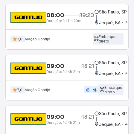
São Paulo, SP - R
08:00
19:20
Duração:
1d 11h 20m
Jequié, BA - Pon
Embarque
7,0
Viação Gontijo
direto
São Paulo, SP - R
09:00
13:21
Duração:
1d 4h 21m
Jequié, BA - Pon
Embarque
ac_unit
wc
7,0
Viação Gontijo
direto
São Paulo, SP - R
09:00
13:21
Duração:
1d 4h 21m
Jequié, BA - Pon