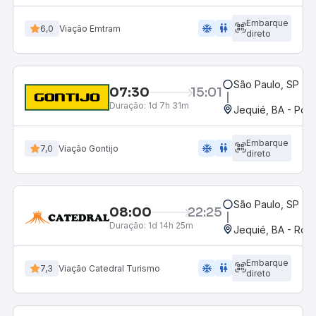
Embarque
ac_unit
wc
6,0
Viação Emtram
direto
São Paulo, SP - R
07:30
15:01
Duração:
1d 7h 31m
Jequié, BA - Pon
Embarque
ac_unit
wc
7,0
Viação Gontijo
direto
São Paulo, SP - R
08:00
22:25
Duração:
1d 14h 25m
Jequié, BA - Rodo
Embarque
ac_unit
wc
7,3
Viação Catedral Turismo
direto