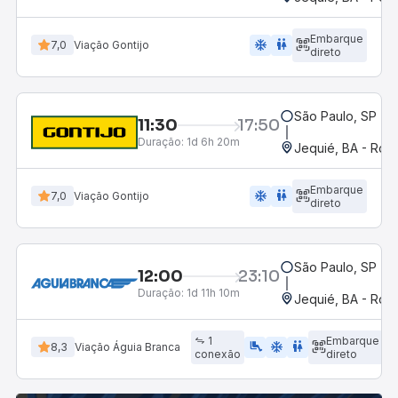
Embarque
ac_unit
wc
7,0
Viação Gontijo
direto
São Paulo, SP - R
11:30
17:50
Duração:
1d 6h 20m
Jequié, BA - Rodo
Embarque
ac_unit
wc
7,0
Viação Gontijo
direto
São Paulo, SP - R
12:00
23:10
Duração:
1d 11h 10m
Jequié, BA - Rodo
1
Embarque
airline_seat_legroom_extra
ac_unit
WC
8,3
Viação Águia Branca
conexão
direto