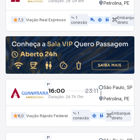
Duração:
2d 12h 8m
Petrolina, PE
1
Embarque
airline_seat_legroom_extra
ac_unit
WC
7,3
Viação Real Expresso
conexão
direto
1°
São Paulo, SP - R
16:00
23:11
Duração:
2d 7h 11m
Petrolina, PE
1
Embarque
ac_unit
wc
8,0
Viação Rápido Federal
conexão
direto
1°