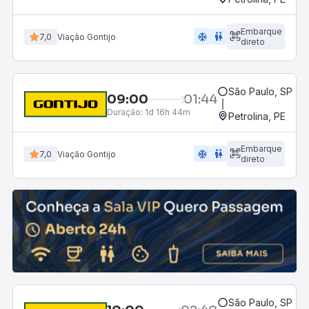
Embarque
ac_unit
wc
7,0
Viação Gontijo
direto
São Paulo, SP - R
09:00
01:44
Duração:
1d 16h 44m
Petrolina, PE
Embarque
ac_unit
wc
7,0
Viação Gontijo
direto
São Paulo, SP - R