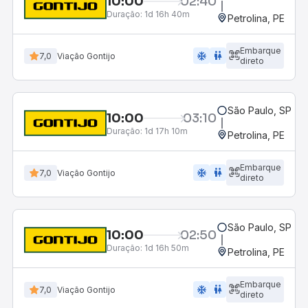
10:00
02:40
Duração:
1d 16h 40m
Petrolina, PE
Embarque
ac_unit
wc
7,0
Viação Gontijo
direto
São Paulo, SP - R
10:00
03:10
Duração:
1d 17h 10m
Petrolina, PE
Embarque
ac_unit
wc
7,0
Viação Gontijo
direto
São Paulo, SP - R
10:00
02:50
Duração:
1d 16h 50m
Petrolina, PE
Embarque
ac_unit
wc
7,0
Viação Gontijo
direto