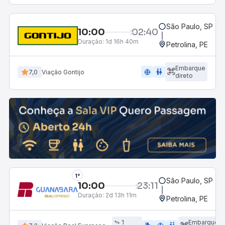
São Paulo, SP - R
10:00
02:40
Duração:
1d 16h 40m
Petrolina, PE
Embarque
ac_unit
wc
7,0
Viação Gontijo
direto
1°
São Paulo, SP - R
10:00
23:11
Duração:
2d 13h 11m
Petrolina, PE
1
Embarque