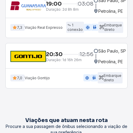
São Paulo, SP - R
19:00
03:08
Duração:
2d 8h 8m
Petrolina, PE
1
Embarque
ac_unit
wc
7,3
Viação Real Expresso
conexão
direto
São Paulo, SP - R
20:30
12:56
Duração:
1d 16h 26m
Petrolina, PE
Embarque
ac_unit
wc
7,0
Viação Gontijo
direto
Viações que atuam nesta rota
Procure a sua passagem de ônibus selecionando a viação de
sua preferência.