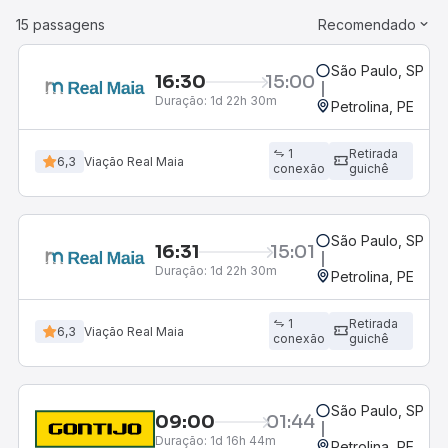
15 passagens
Recomendado
São Paulo, SP - R
16:30
15:00
Duração:
1d 22h 30m
Petrolina, PE
1
Retirada
6,3
Viação Real Maia
conexão
guichê
São Paulo, SP - R
16:31
15:01
Duração:
1d 22h 30m
Petrolina, PE
1
Retirada
6,3
Viação Real Maia
conexão
guichê
São Paulo, SP - R
09:00
01:44
Duração:
1d 16h 44m
Petrolina, PE