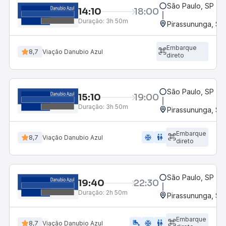
São Paulo, SP - R
14:10
18:00
Duração:
3h 50m
Pirassununga, SP 
Embarque
8,7
Viação Danubio Azul
direto
São Paulo, SP - R
15:10
19:00
Duração:
3h 50m
Pirassununga, SP 
Embarque
ac_unit
wc
8,7
Viação Danubio Azul
direto
São Paulo, SP - R
19:40
22:30
Duração:
2h 50m
Pirassununga, SP 
Embarque
airline_seat_legroom_extra
ac_unit
WC
8,7
Viação Danubio Azul