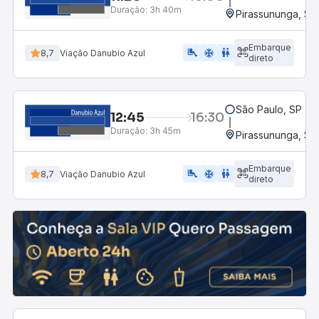
Duração:
3h 40m
Pirassununga, SP 
Embarque
airline_seat_legroom_extra
ac_unit
WC
8,7
Viação Danubio Azul
direto
São Paulo, SP - R
12:45
16:30
Duração:
3h 45m
Pirassununga, SP 
Embarque
airline_seat_legroom_extra
ac_unit
WC
8,7
Viação Danubio Azul
direto