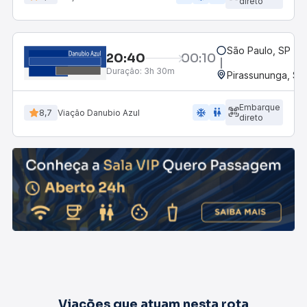
direto
São Paulo, SP - R
20:40
00:10
Duração:
3h 30m
Pirassununga, SP 
Embarque
ac_unit
wc
8,7
Viação Danubio Azul
direto
Viações que atuam nesta rota