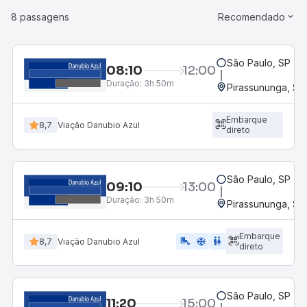
8 passagens
Recomendado
São Paulo, SP - R
08:10
12:00
Duração:
3h 50m
Pirassununga, SP 
Embarque
8,7
Viação Danubio Azul
direto
São Paulo, SP - R
09:10
13:00
Duração:
3h 50m
Pirassununga, SP 
Embarque
airline_seat_legroom_extra
ac_unit
WC
8,7
Viação Danubio Azul
direto
São Paulo, SP - R
11:20
15:00