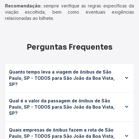
Recomendação:
sempre verifique as regras específicas da
viação escolhida, bem como eventuais exigências
relacionadas ao bilhete.
Perguntas Frequentes
Quanto tempo leva a viagem de ônibus de São
Paulo, SP - TODOS para São João da Boa Vista,
SP?
A viagem de ônibus de São Paulo, SP - TODOS para São
Qual é o valor da passagem de ônibus de São
João da Boa Vista, SP leva em média 3h 45min, podendo
Paulo, SP - TODOS para São João da Boa Vista,
variar conforme a viação, o tipo de serviço (convencional,
SP?
executivo ou leito) e as condições de tráfego. Na Quero
Passagem você consulta os horários disponíveis e vê a
O preço da passagem de ônibus de São Paulo, SP -
duração exata de cada opção na data desejada.
Quais empresas de ônibus fazem a rota de São
TODOS para São João da Boa Vista, SP custa em média
Paulo, SP - TODOS para São João da Boa Vista,
R$ 116,16 e varia conforme a data da viagem, a empresa, o