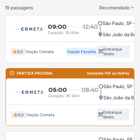
19 passagens
Recomendado
São Paulo, SP - R
09:00
12:40
Duração:
3h 40m
São João da Boa 
Embarque
9,0
Viação Cometa
Viação Favorita
direto
PARTIDA PRÓXIMA
Somente PIX ou NuPay
São Paulo, SP - R
05:00
08:40
Duração:
3h 40m
São João da Boa 
Embarque
9,0
Viação Cometa
direto
São Paulo, SP - R