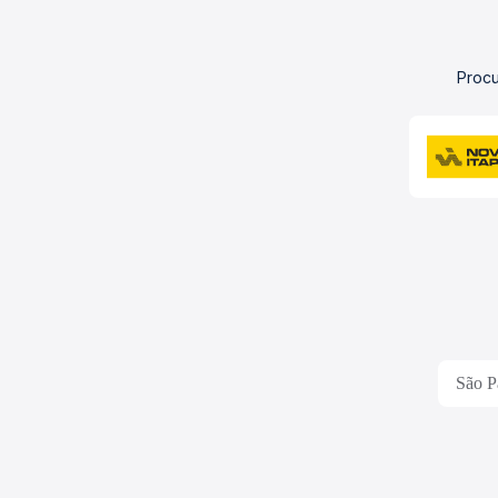
Procu
São P