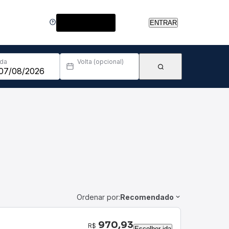
Central de Ajuda
ENTRAR
Ida
Volta (opcional)
Ordenar por:
Recomendado
970,93
R$
Escolher ida