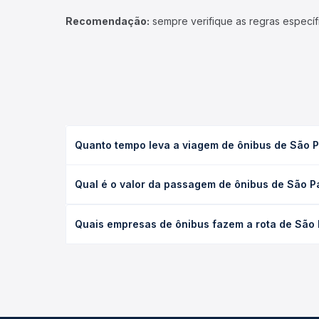
Recomendação:
sempre verifique as regras específ
Quanto tempo leva a viagem de ônibus de São 
A viagem de ônibus de São Paulo, SP - TODOS para
Qual é o valor da passagem de ônibus de São 
executivo ou leito) e as condições de tráfego. Na
O preço da passagem de ônibus de São Paulo, SP -
Quais empresas de ônibus fazem a rota de São
de poltrona e a antecedência da compra. Na Quero
As viações Itapemirim, Real Maia, Satélite Norte,
longo do dia. Na Quero Passagem você compara tod
na sua viagem.