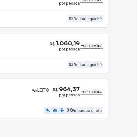
por pessoa
Retirada guichê
1.060,19
R$
Escolher ida
por pessoa
Retirada guichê
964,37
R$
LEITO
Escolher ida
por pessoa
airline_seat_legroom_extra
ac_unit
wc
Embarque direto