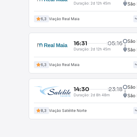
Duração:
2d 12h 45m
São 
6,3
Viação Real Maia
São 
16:31
05:16
Duração:
2d 12h 45m
São 
6,3
Viação Real Maia
São 
14:30
23:18
Duração:
2d 8h 48m
São 
8,3
Viação Satélite Norte