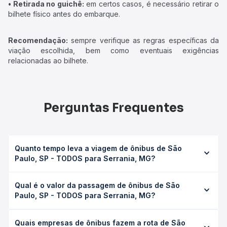
• Retirada no guichê:
em certos casos, é necessário retirar o
bilhete físico antes do embarque.
Recomendação:
sempre verifique as regras específicas da
viação escolhida, bem como eventuais exigências
relacionadas ao bilhete.
Perguntas Frequentes
Quanto tempo leva a viagem de ônibus de São
Paulo, SP - TODOS para Serrania, MG?
A viagem de ônibus de São Paulo, SP - TODOS para
Qual é o valor da passagem de ônibus de São
Serrania, MG leva em média 6h 20min, podendo variar
Paulo, SP - TODOS para Serrania, MG?
conforme a viação, o tipo de serviço (convencional,
executivo ou leito) e as condições de tráfego. Na Quero
O preço da passagem de ônibus de São Paulo, SP -
Passagem você consulta os horários disponíveis e vê a
Quais empresas de ônibus fazem a rota de São
TODOS para Serrania, MG custa em média R$ 239,99 e