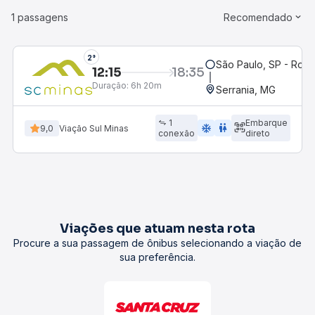
1 passagens
Recomendado
2°
São Paulo, SP - Rodo
12:15
18:35
Duração:
6h 20m
Serrania, MG
1
Embarque
ac_unit
wc
9,0
Viação Sul Minas
conexão
direto
Viações que atuam nesta rota
Procure a sua passagem de ônibus selecionando a viação de
sua preferência.