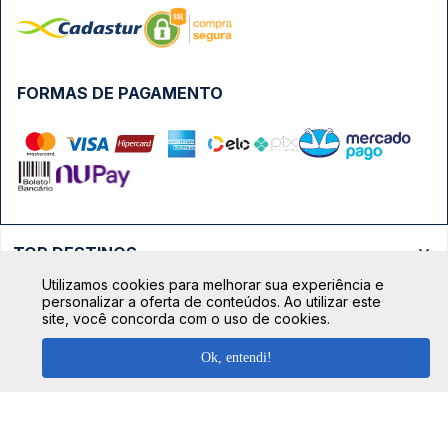
FORMAS DE PAGAMENTO
TOP DESTINOS
Utilizamos cookies para melhorar sua experiência e
Ônibus Rio de Janeiro
personalizar a oferta de conteúdos. Ao utilizar este
TOP VIAÇÕES
site, você concorda com o uso de cookies.
Ônibus São Paulo
Passagens Cometa
Ônibus Brasília
Ok, entendi!
TOP RODOVIÁRIAS
Passagens Gontijo
Ônibus Campinas
Rodoviária São Paulo - Tietê
Passagens 1001
Ônibus Londrina
Rodoviária Rio de Janeiro - Novo Rio
Passagens Águia Branca