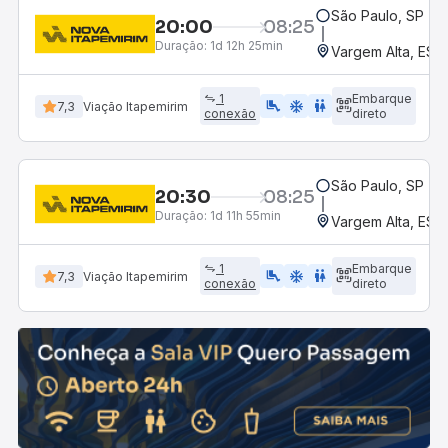
São Paulo, SP - R
20:00
08:25
Duração:
1d 12h 25min
Vargem Alta, ES
1
Embarque
airline_seat_legroom_extra
ac_unit
WC
7,3
Viação Itapemirim
conexão
direto
São Paulo, SP - R
20:30
08:25
Duração:
1d 11h 55min
Vargem Alta, ES
1
Embarque
airline_seat_legroom_extra
ac_unit
WC
7,3
Viação Itapemirim
conexão
direto