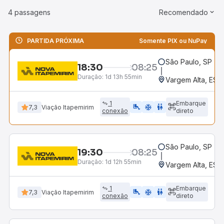
4 passagens
Recomendado
PARTIDA PRÓXIMA
Somente PIX ou NuPay
São Paulo, SP - R
18:30
08:25
Duração:
1d 13h 55min
Vargem Alta, ES
1
Embarque
airline_seat_legroom_extra
ac_unit
WC
7,3
Viação Itapemirim
conexão
direto
São Paulo, SP - R
19:30
08:25
Duração:
1d 12h 55min
Vargem Alta, ES
1
Embarque
airline_seat_legroom_extra
ac_unit
WC
7,3
Viação Itapemirim
conexão
direto