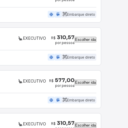
ac_unit
wc
Embarque direto
310,57
R$
EXECUTIVO
Escolher ida
por pessoa
ac_unit
wc
Embarque direto
577,00
R$
EXECUTIVO
Escolher ida
por pessoa
ac_unit
wc
Embarque direto
310,57
R$
EXECUTIVO
Escolher ida