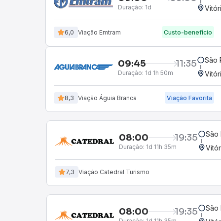
Duração:
1d
Vitór
6,0
Viação Emtram
Custo-benefício
São 
09:45
11:35
Duração:
1d 1h 50m
Vitór
8,3
Viação Águia Branca
Viação Favorita
São 
08:00
19:35
Duração:
1d 11h 35m
Vitó
7,3
Viação Catedral Turismo
São 
08:00
19:35
Duração:
1d 11h 35m