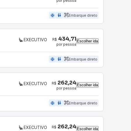
por pessoa
ac_unit
wc
Embarque direto
434,71
R$
EXECUTIVO
Escolher ida
por pessoa
ac_unit
wc
Embarque direto
262,24
R$
EXECUTIVO
Escolher ida
por pessoa
ac_unit
wc
Embarque direto
262,24
R$
EXECUTIVO
Escolher ida