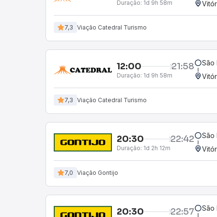
Duração:
1d 9h 58m
Vitó
7,3
Viação Catedral Turismo
São 
12:00
21:58
Duração:
1d 9h 58m
Vitó
7,3
Viação Catedral Turismo
São 
20:30
22:42
Duração:
1d 2h 12m
Vitó
7,0
Viação Gontijo
São 
20:30
22:57