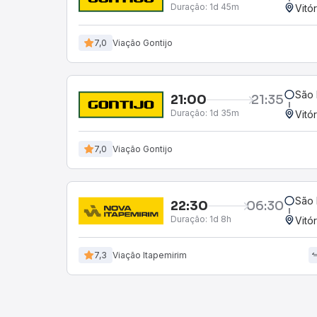
Duração:
1d 45m
Vitó
7,0
Viação Gontijo
São 
21:00
21:35
Duração:
1d 35m
Vitó
7,0
Viação Gontijo
São 
22:30
06:30
Duração:
1d 8h
Vitó
7,3
Viação Itapemirim