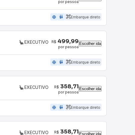
por pessoa
ac_unit
wc
Embarque direto
499,99
R$
EXECUTIVO
Escolher ida
por pessoa
ac_unit
wc
Embarque direto
358,71
R$
EXECUTIVO
Escolher ida
por pessoa
ac_unit
wc
Embarque direto
358,71
R$
EXECUTIVO
Escolher ida