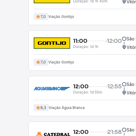
Duração:
1d 1h 40m
Vitó
7,0
Viação Gontijo
São 
11:00
12:00
Duração:
1d 1h
Vitó
7,0
Viação Gontijo
São 
12:00
12:55
Duração:
1d 55m
Vitó
8,3
Viação Águia Branca
São 
12:00
21:58