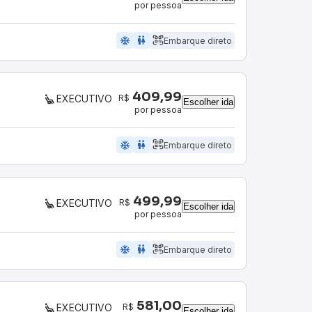
por pessoa
ac_unit
wc
Embarque direto
409,99
R$
EXECUTIVO
Escolher ida
por pessoa
ac_unit
wc
Embarque direto
499,99
R$
EXECUTIVO
Escolher ida
por pessoa
ac_unit
wc
Embarque direto
581,00
R$
EXECUTIVO
Escolher ida