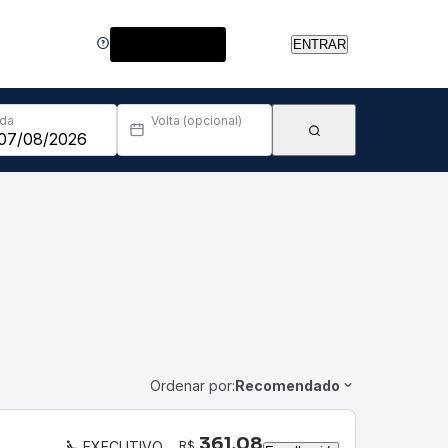
Central de Ajuda
ENTRAR
Ida
Volta (opcional)
Ordenar por:
Recomendado
361,08
R$
EXECUTIVO