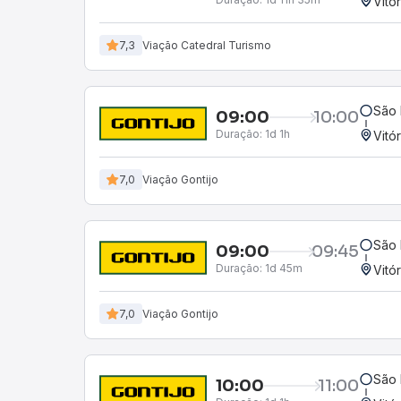
Vitó
7,3
Viação Catedral Turismo
São 
09:00
10:00
Duração:
1d 1h
Vitó
7,0
Viação Gontijo
São 
09:00
09:45
Duração:
1d 45m
Vitó
7,0
Viação Gontijo
São 
10:00
11:00