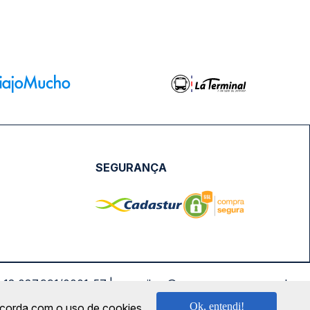
SEGURANÇA
NPJ: 18.087.991/0001-57 | saconibus@queropassagem.com.br
Ok, entendi!
oncorda com o uso de cookies.