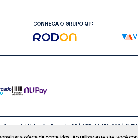
CONHEÇA O GRUPO QP:
ro Comercial Alphaville, Barueri - SP | CEP: 06453-038 | C
Copyright 2026 © QueroPassagem.com.br
sonalizar a oferta de conteúdos. Ao utilizar este site, você c