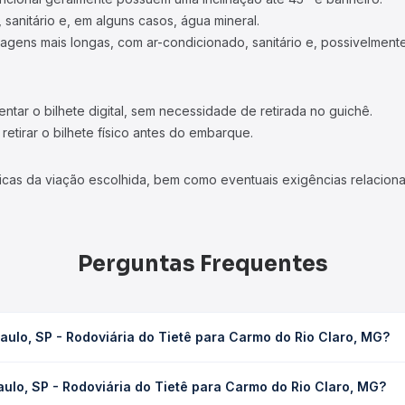
 sanitário e, em alguns casos, água mineral.
viagens mais longas, com ar-condicionado, sanitário e, possivelmente
tar o bilhete digital, sem necessidade de retirada no guichê.
etirar o bilhete físico antes do embarque.
icas da viação escolhida, bem como eventuais exigências relaciona
Perguntas Frequentes
ulo, SP - Rodoviária do Tietê para Carmo do Rio Claro, MG?
do Tietê para Carmo do Rio Claro, MG leva em média 8h 45min, pode
ulo, SP - Rodoviária do Tietê para Carmo do Rio Claro, MG?
 de tráfego. Na Quero Passagem você consulta os horários disponív