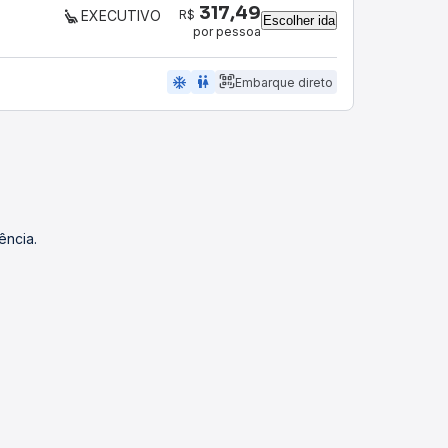
317,49
R$
EXECUTIVO
Escolher ida
por pessoa
ac_unit
wc
Embarque direto
ência.