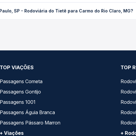
Rodoviária do Tietê para Carmo do Rio Claro, MG custa em média R
aulo, SP - Rodoviária do Tietê para Carmo do Rio Claro, MG?
compra. Na Quero Passagem você compara os preços de todas as vi
o, SP - Rodoviária do Tietê para Carmo do Rio Claro, MG, com hor
s, tipos de serviço e preços — em um só lugar e escolhe a que me
TOP VIAÇÕES
TOP R
Passagens Cometa
Rodovi
Passagens Gontijo
Rodovi
Passagens 1001
Rodoviá
Passagens Águia Branca
Rodoviá
Passagens Pássaro Marron
Rodovi
+ Viações
+ Rodo