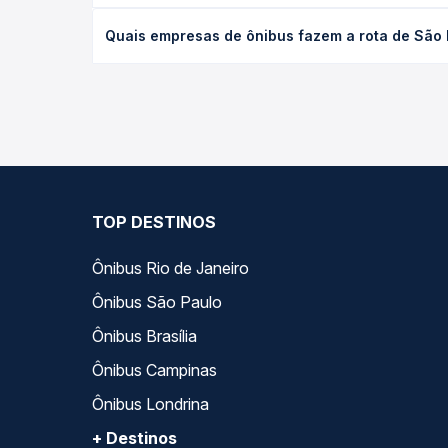
desejada.
O preço da passagem de ônibus de São Paulo, SP - 
Quais empresas de ônibus fazem a rota de São P
empresa, o tipo de poltrona e a antecedência da 
para o seu roteiro.
As viações Santa Cruz operam o trecho de São Paul
você compara todas as opções — empresas, horário
TOP DESTINOS
Ônibus Rio de Janeiro
Ônibus São Paulo
Ônibus Brasília
Ônibus Campinas
Ônibus Londrina
+ Destinos