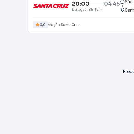
São 
20:00
04:45
Duração:
8h 45m
Carm
9,0
Viação Santa Cruz
Procu