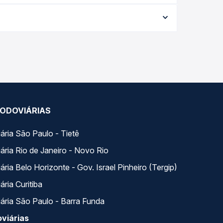
$ 307,14 e varia conforme a data da viagem, a
ações em tempo real e garante a melhor oferta
ários variados ao longo do dia. Na Quero Passagem
lhor se encaixa na sua viagem.
ODOVIÁRIAS
ária São Paulo - Tietê
ária Rio de Janeiro - Novo Rio
ria Belo Horizonte - Gov. Israel Pinheiro (Tergip)
ria Curitiba
ária São Paulo - Barra Funda
viárias