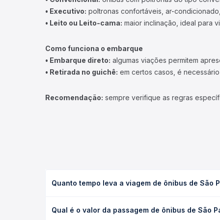
• Executivo:
poltronas confortáveis, ar-condicionado,
• Leito ou Leito-cama:
maior inclinação, ideal para 
Como funciona o embarque
• Embarque direto:
algumas viações permitem apresen
• Retirada no guichê:
em certos casos, é necessário r
Recomendação:
sempre verifique as regras específ
Quanto tempo leva a viagem de ônibus de São Pa
A viagem de ônibus de São Paulo, SP - Rodoviária 
Qual é o valor da passagem de ônibus de São Pa
(convencional, executivo ou leito) e as condições