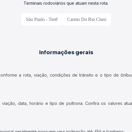
Terminais rodoviários que atuam nesta rota.
São Paulo - Tietê
Carmo Do Rio Claro
Informações gerais
forme a rota, viação, condições de trânsito e o tipo de ônibus
iação, data, horário e tipo de poltrona. Confira os valores at
ncional geralmente possuem uma inclinação até 45º e banheiro.