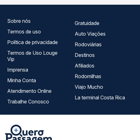
Diamante operam o trecho de São Paulo, SP - Rodoviária
do Tietê para Curitiba, PR - Rodoviária, com horários
variados ao longo do dia. Na Quero Passagem você
compara todas as opções — empresas, horários, tipos de
Sobre nós
Gratuidade
serviço e preços — em um só lugar e escolhe a que
Termos de uso
melhor se encaixa na sua viagem.
Auto Viações
Política de privacidade
Rodoviárias
Termos de Uso Louge
Destinos
Vip
Afiliados
Imprensa
Rodomilhas
Minha Conta
Viajo Mucho
Atendimento Online
La terminal Costa Rica
Trabalhe Conosco