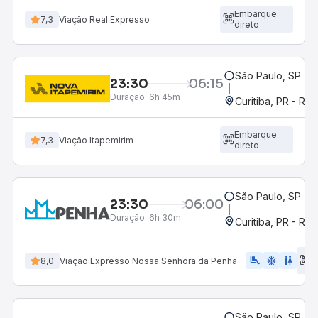
Embarque
7,3
Viação Real Expresso
direto
São Paulo, SP - R
23:30
06:15
Duração:
6h 45m
Curitiba, PR - Rod
Embarque
7,3
Viação Itapemirim
direto
São Paulo, SP - R
23:30
06:00
Duração:
6h 30m
Curitiba, PR - Rod
E
airline_seat_legroom_extra
ac_unit
WC
8,0
Viação Expresso Nossa Senhora da Penha
d
São Paulo, SP - R