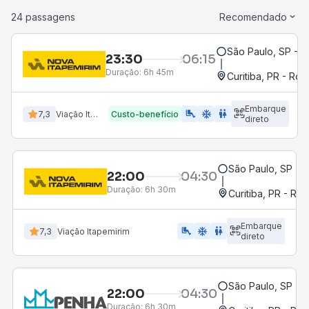
24 passagens
Recomendado
São Paulo, SP - R
23:30
06:15
Duração:
6h 45m
Curitiba, PR - Rod
Embarque
airline_seat_legroom_extra
ac_unit
WC
7,3
Viação Itapemirim
Custo-benefício
direto
São Paulo, SP - R
22:00
04:30
Duração:
6h 30m
Curitiba, PR - Rod
Embarque
airline_seat_legroom_extra
ac_unit
WC
7,3
Viação Itapemirim
direto
São Paulo, SP - R
22:00
04:30
Duração:
6h 30m