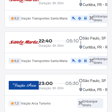
Duração:
6h 30m
Curitiba, PR - Rod
Embarque
airline_seat_legroom_extra
ac_unit
WC
9,0
Viação Transportes Santa Maria
direto
São Paulo, SP - R
22:40
05:10
Duração:
6h 30m
Curitiba, PR - Rod
Embarque
airline_seat_legroom_extra
ac_unit
wc
9,0
Viação Transportes Santa Maria
direto
São Paulo, SP - R
23:00
05:30
Duração:
6h 30m
Curitiba, PR - Rod
Embarque
7,3
Viação Arca Turismo
direto