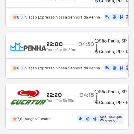
Curitiba, PR - Rod
E
airline_seat_legroom_extra
ac_unit
WC
8,0
Viação Expresso Nossa Senhora da Penha
d
São Paulo, SP - R
22:00
04:30
Duração:
6h 30m
Curitiba, PR - Rod
E
airline_seat_legroom_extra
ac_unit
wc
8,0
Viação Expresso Nossa Senhora da Penha
d
São Paulo, SP - R
22:20
04:15
Duração:
5h 55m
Curitiba, PR - Rod
Embarque
airline_seat_legroom_extra
ac_unit
WC
7,0
Viação Eucatur
direto