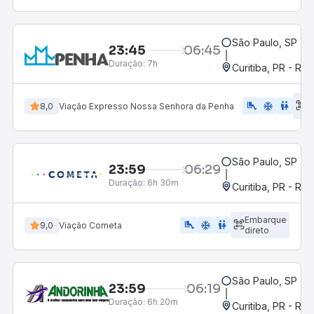
São Paulo, SP - R
23:45
06:45
Duração:
7h
Curitiba, PR - Rod
E
airline_seat_legroom_extra
ac_unit
WC
8,0
Viação Expresso Nossa Senhora da Penha
d
São Paulo, SP - R
23:59
06:29
Duração:
6h 30m
Curitiba, PR - Rod
Embarque
airline_seat_legroom_extra
ac_unit
WC
9,0
Viação Cometa
direto
São Paulo, SP - R
23:59
06:19
Duração:
6h 20m
Curitiba, PR - Rod