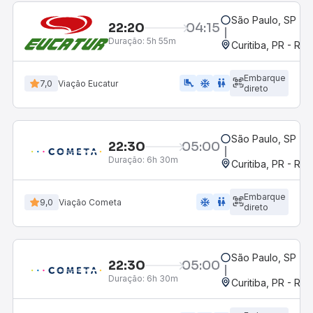
São Paulo, SP - R
22:20
04:15
Duração:
5h 55m
Curitiba, PR - Rod
Embarque
airline_seat_legroom_extra
ac_unit
wc
7,0
Viação Eucatur
direto
São Paulo, SP - R
22:30
05:00
Duração:
6h 30m
Curitiba, PR - Rod
Embarque
ac_unit
wc
9,0
Viação Cometa
direto
São Paulo, SP - R
22:30
05:00
Duração:
6h 30m
Curitiba, PR - Rod