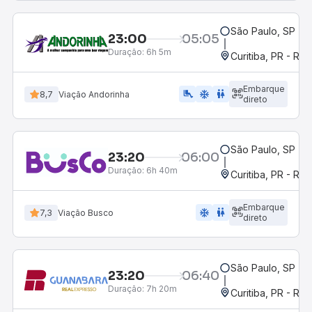
São Paulo, SP - R
23:00
05:05
Duração:
6h 5m
Curitiba, PR - Rod
Embarque
airline_seat_legroom_extra
ac_unit
WC
8,7
Viação Andorinha
direto
São Paulo, SP - R
23:20
06:00
Duração:
6h 40m
Curitiba, PR - Rod
Embarque
ac_unit
wc
7,3
Viação Busco
direto
São Paulo, SP - R
23:20
06:40
Duração:
7h 20m
Curitiba, PR - Rod