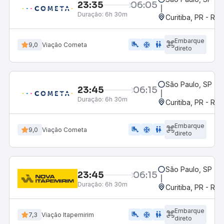
23:35
06:05
Duração:
6h 30m
Curitiba, PR - Rod
Embarque
airline_seat_legroom_extra
ac_unit
WC
9,0
Viação Cometa
direto
São Paulo, SP - R
23:45
06:15
Duração:
6h 30m
Curitiba, PR - Rod
Embarque
airline_seat_legroom_extra
ac_unit
WC
9,0
Viação Cometa
direto
São Paulo, SP - R
23:45
06:15
Duração:
6h 30m
Curitiba, PR - Rod
Embarque
airline_seat_legroom_extra
ac_unit
WC
7,3
Viação Itapemirim
direto