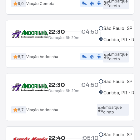
Embarque
airline_seat_legroom_extra
ac_unit
WC
9,0
Viação Cometa
direto
São Paulo, SP - R
22:30
04:50
Duração:
6h 20m
Curitiba, PR - Rod
Embarque
airline_seat_legroom_extra
ac_unit
wc
8,7
Viação Andorinha
direto
São Paulo, SP - R
22:30
04:50
Duração:
6h 20m
Curitiba, PR - Rod
Embarque
8,7
Viação Andorinha
direto
São Paulo, SP - R
22:40
05:10