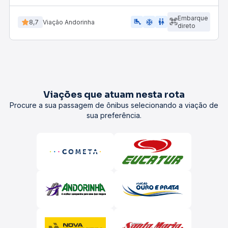
Embarque
airline_seat_legroom_extra
ac_unit
wc
8,7
Viação Andorinha
direto
Viações que atuam nesta rota
Procure a sua passagem de ônibus selecionando a viação de
sua preferência.