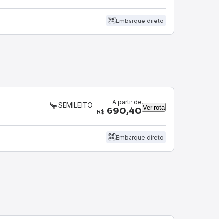
Embarque direto
A partir de
SEMILEITO
Ver rota
690,40
R$
Embarque direto