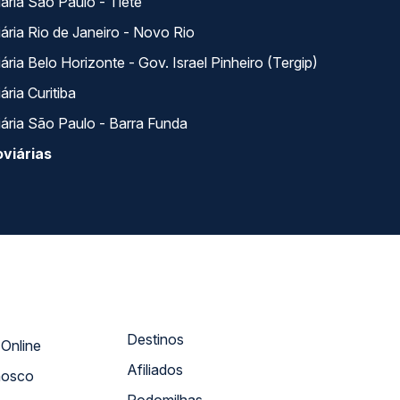
ária São Paulo - Tietê
ária Rio de Janeiro - Novo Rio
ria Belo Horizonte - Gov. Israel Pinheiro (Tergip)
ria Curitiba
ária São Paulo - Barra Funda
viárias
Destinos
Atendimento Online
Afiliados
nosco