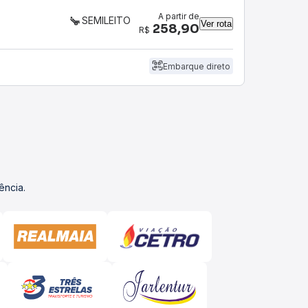
A partir de
SEMILEITO
Ver rota
258,90
R$
Embarque direto
ência.