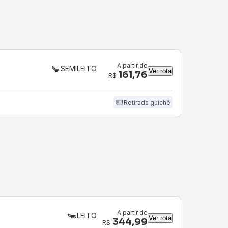
A partir de
SEMILEITO
Ver rota
161,76
R$
Retirada guichê
A partir de
LEITO
Ver rota
344,99
R$