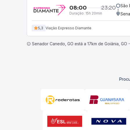
São 
08:00
23:20
Duração:
15h 20min
Sena
5,3
Viação Expresso Diamante
Senador Canedo, GO está a 17km de Goiânia, GO -
Procu