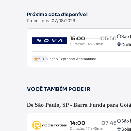
Próxima data disponível
Preços para 07/08/2026
São 
15:00
05:50
Duração:
14h 50min
Goiâ
6,3
Viação Expresso Adamantina
VOCÊ TAMBÉM PODE IR
De São Paulo, SP - Barra Funda para Goiâ
São 
14:00
07:45
Duração:
17h 45min
Goiâ