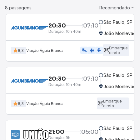
8 passagens
Recomendado
São Paulo, SP - R
20:30
07:10
Duração:
10h 40m
João Monlevade,
Embarque
airline_seat_legroom_extra
ac_unit
wc
8,3
Viação Águia Branca
direto
São Paulo, SP - R
20:30
07:10
Duração:
10h 40m
João Monlevade,
Embarque
8,3
Viação Águia Branca
direto
São Paulo, SP - R
21:00
06:00
Duração:
9h
João Monlevade,