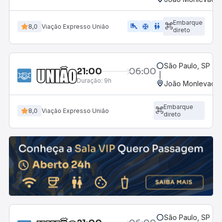
Embarque
airline_seat_legroom_extra
ac_unit
WC
8,0
Viação Expresso União
direto
São Paulo, SP - R
21:00
06:00
Duração:
9h
João Monlevade,
Embarque
8,0
Viação Expresso União
direto
São Paulo, SP - R