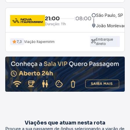
São Paulo, SP - R
21:00
08:00
Duração:
11h
João Monlevade,
Embarque
7,3
Viação Itapemirim
direto
Viações que atuam nesta rota
Procure a sua passagem de ônibus selecionando a viação de