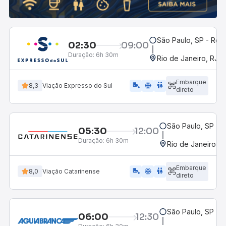
São Paulo, SP - Rodo
02:30
09:00
Duração:
6h 30m
Rio de Janeiro, RJ -
Embarque
airline_seat_legroom_extra
ac_unit
WC
8,3
Viação Expresso do Sul
direto
São Paulo, SP - R
05:30
12:00
Duração:
6h 30m
Rio de Janeiro, R
Embarque
airline_seat_legroom_extra
ac_unit
WC
8,0
Viação Catarinense
direto
São Paulo, SP - R
06:00
12:30