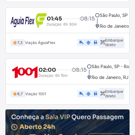
São Paulo, SP - R
01:45
08:15
Duração:
6h 30m
Rio de Janeiro, R
Embarque
airline_seat_legroom_extra
ac_unit
WC
7,3
Viação ÁguiaFlex
direto
São Paulo, SP - Rodov
02:00
08:15
Duração:
6h 15m
Rio de Janeiro, RJ - 
Embarque
airline_seat_legroom_extra
ac_unit
WC
8,7
Viação 1001
direto