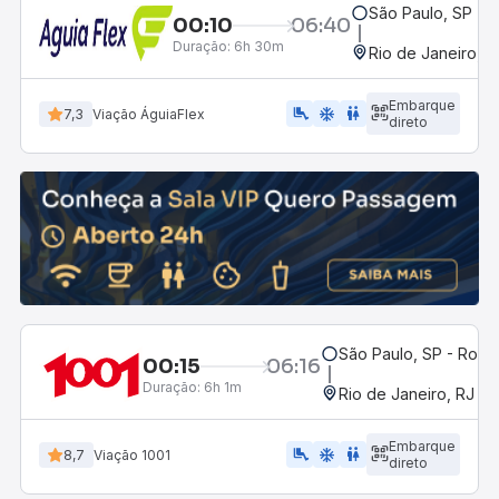
São Paulo, SP - R
00:10
06:40
Duração:
6h 30m
Rio de Janeiro, R
Embarque
airline_seat_legroom_extra
ac_unit
WC
7,3
Viação ÁguiaFlex
direto
São Paulo, SP - Rodov
00:15
06:16
Duração:
6h 1m
Rio de Janeiro, RJ - 
Embarque
airline_seat_legroom_extra
ac_unit
WC
8,7
Viação 1001
direto