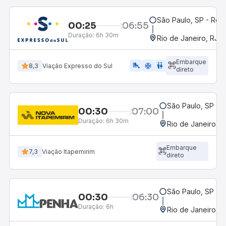
São Paulo, SP - Rodo
00:25
06:55
Duração:
6h 30m
Rio de Janeiro, RJ -
Embarque
airline_seat_legroom_extra
ac_unit
WC
8,3
Viação Expresso do Sul
direto
São Paulo, SP - R
00:30
07:00
Duração:
6h 30m
Rio de Janeiro, R
Embarque
7,3
Viação Itapemirim
direto
São Paulo, SP - R
00:30
06:30
Duração:
6h
Rio de Janeiro, R