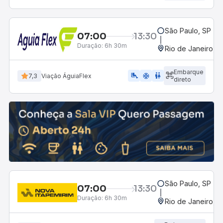
São Paulo, SP - R
07:00
13:30
Duração:
6h 30m
Rio de Janeiro, R
Embarque
airline_seat_legroom_extra
ac_unit
WC
7,3
Viação ÁguiaFlex
direto
São Paulo, SP - R
07:00
13:30
Duração:
6h 30m
Rio de Janeiro, R