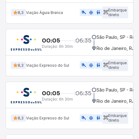
Embarque
airline_seat_legroom_extra
ac_unit
WC
8,3
Viação Águia Branca
direto
São Paulo, SP - Rodo
00:05
06:35
Duração:
6h 30m
Rio de Janeiro, RJ -
Embarque
airline_seat_legroom_extra
ac_unit
WC
8,3
Viação Expresso do Sul
direto
São Paulo, SP - Rodo
00:05
06:35
Duração:
6h 30m
Rio de Janeiro, RJ -
Embarque
airline_seat_legroom_extra
ac_unit
wc
8,3
Viação Expresso do Sul
direto