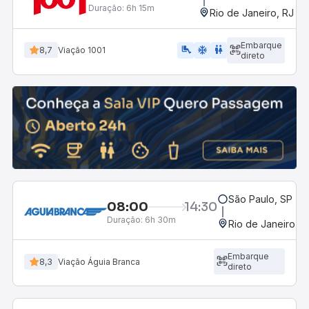
Duração:
6h 15m
Rio de Janeiro, RJ - 
Embarque
airline_seat_legroom_extra
ac_unit
WC
8,7
Viação 1001
direto
São Paulo, SP - R
08:00
14:30
Duração:
6h 30m
Rio de Janeiro, R
Embarque
8,3
Viação Águia Branca
direto