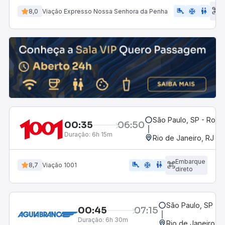
E
airline_seat_legroom_extra
ac_unit
WC
8,0
Viação Expresso Nossa Senhora da Penha
d
São Paulo, SP - Rodov
00:35
06:50
Duração:
6h 15m
Rio de Janeiro, RJ - 
Embarque
airline_seat_legroom_extra
ac_unit
WC
8,7
Viação 1001
direto
São Paulo, SP - R
00:45
07:15
Duração:
6h 30m
Rio de Janeiro, R