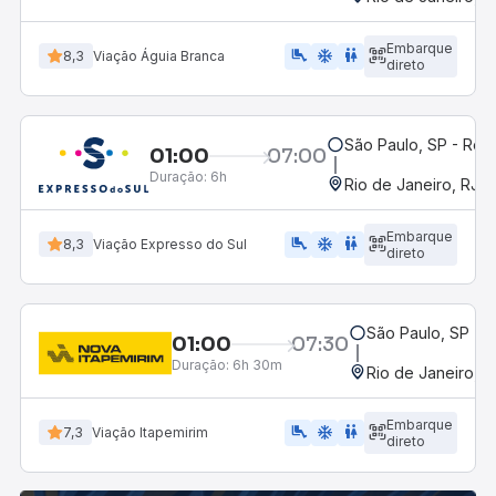
Embarque
airline_seat_legroom_extra
ac_unit
WC
8,3
Viação Águia Branca
direto
São Paulo, SP - Rodo
01:00
07:00
Duração:
6h
Rio de Janeiro, RJ -
Embarque
airline_seat_legroom_extra
ac_unit
WC
8,3
Viação Expresso do Sul
direto
São Paulo, SP - R
01:00
07:30
Duração:
6h 30m
Rio de Janeiro, R
Embarque
airline_seat_legroom_extra
ac_unit
WC
7,3
Viação Itapemirim
direto