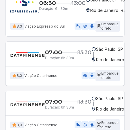
06:30
13:00
Duração:
6h 30m
Rio de Janeiro, RJ -
Embarque
airline_seat_legroom_extra
ac_unit
WC
8,3
Viação Expresso do Sul
direto
São Paulo, SP - R
07:00
13:30
Duração:
6h 30m
Rio de Janeiro, R
Embarque
ac_unit
wc
8,0
Viação Catarinense
direto
São Paulo, SP - R
07:00
13:30
Duração:
6h 30m
Rio de Janeiro, R
Embarque
airline_seat_legroom_extra
ac_unit
WC
8,0
Viação Catarinense
direto