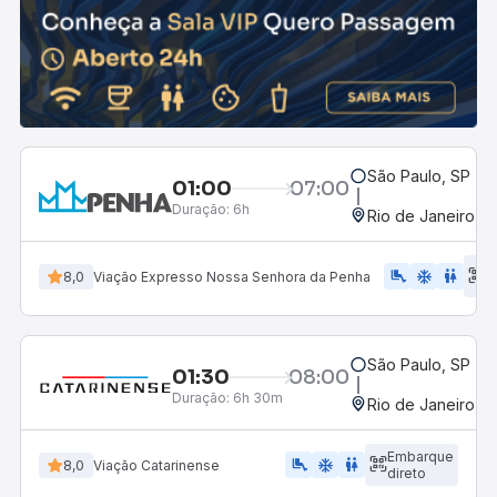
São Paulo, SP - R
01:00
07:00
Duração:
6h
Rio de Janeiro, R
E
airline_seat_legroom_extra
ac_unit
WC
8,0
Viação Expresso Nossa Senhora da Penha
d
São Paulo, SP - R
01:30
08:00
Duração:
6h 30m
Rio de Janeiro, R
Embarque
airline_seat_legroom_extra
ac_unit
WC
8,0
Viação Catarinense
direto