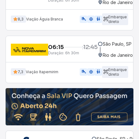
Duração:
6h 30m
Rio de Janeiro, R
Embarque
airline_seat_legroom_extra
ac_unit
WC
8,3
Viação Águia Branca
direto
São Paulo, SP - R
06:15
12:45
Duração:
6h 30m
Rio de Janeiro, R
Embarque
airline_seat_legroom_extra
ac_unit
WC
7,3
Viação Itapemirim
direto
São Paulo, SP - Rodo