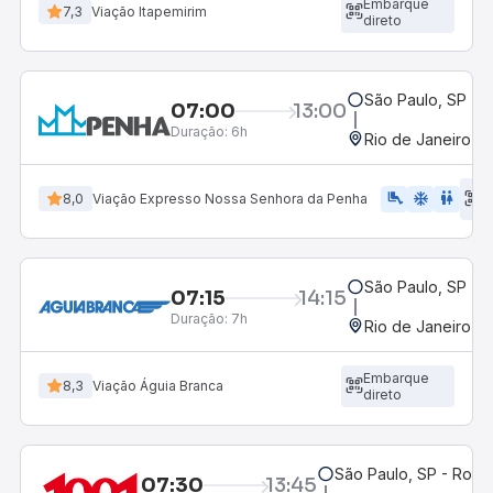
Embarque
7,3
Viação Itapemirim
direto
São Paulo, SP - R
07:00
13:00
Duração:
6h
Rio de Janeiro, R
E
airline_seat_legroom_extra
ac_unit
WC
8,0
Viação Expresso Nossa Senhora da Penha
d
São Paulo, SP - R
07:15
14:15
Duração:
7h
Rio de Janeiro, R
Embarque
8,3
Viação Águia Branca
direto
São Paulo, SP - Rodov
07:30
13:45