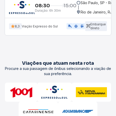
São Paulo, SP - Rodo
08:30
15:00
Duração:
6h 30m
Rio de Janeiro, RJ -
Embarque
airline_seat_legroom_extra
ac_unit
WC
8,3
Viação Expresso do Sul
direto
Viações que atuam nesta rota
Procure a sua passagem de ônibus selecionando a viação de
sua preferência.