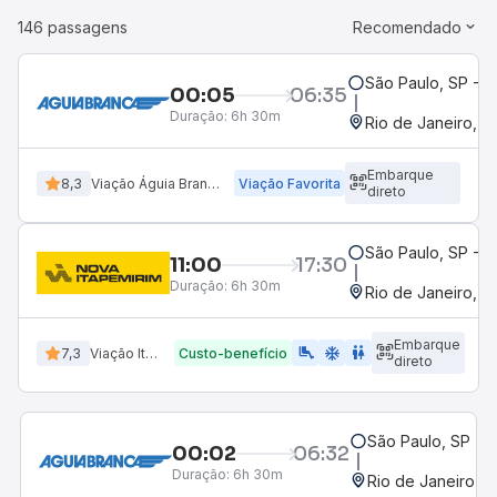
146 passagens
Recomendado
São Paulo, SP - R
00:05
06:35
Duração:
6h 30m
Rio de Janeiro, R
Embarque
8,3
Viação Águia Branca
Viação Favorita
direto
São Paulo, SP - R
11:00
17:30
Duração:
6h 30m
Rio de Janeiro, R
Embarque
airline_seat_legroom_extra
ac_unit
WC
7,3
Viação Itapemirim
Custo-benefício
direto
São Paulo, SP - R
00:02
06:32
Duração:
6h 30m
Rio de Janeiro, R