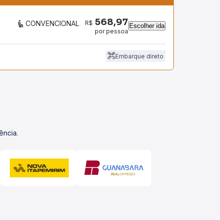
568,97
R$
CONVENCIONAL
Escolher ida
por pessoa
Embarque direto
ência.