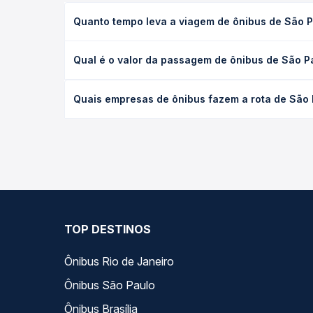
Quanto tempo leva a viagem de ônibus de São Pau
A viagem de ônibus de São Paulo, SP - Rodoviária 
Qual é o valor da passagem de ônibus de São Pau
tipo de serviço (convencional, executivo ou leito
opção na data desejada.
O preço da passagem de ônibus de São Paulo, SP - 
Quais empresas de ônibus fazem a rota de São Pa
viagem, a empresa, o tipo de poltrona e a antece
oferta para o seu roteiro.
As viações Emtram, Águia Branca, Catedral Turismo, 
Tietê para Vitória da Conquista, BA - Rodoviária,
de serviço e preços — em um só lugar e escolhe a
TOP DESTINOS
Ônibus Rio de Janeiro
Ônibus São Paulo
Ônibus Brasília