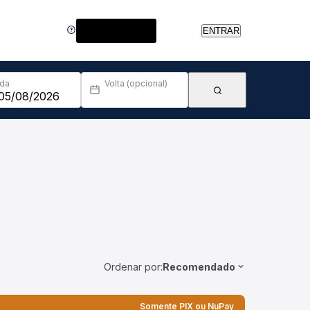
Central de Ajuda
ENTRAR
Ida
Volta (opcional)
Ordenar por:
Recomendado
Somente PIX ou NuPay