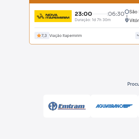
São 
23:00
06:30
Duração:
1d 7h 30m
Vitó
7,3
Viação Itapemirim
Procu