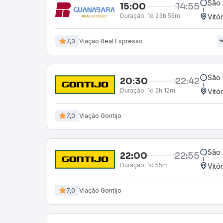
São 
15:00
14:55
Duração:
1d 23h 55m
Vitó
7,3
Viação Real Expresso
São 
20:30
22:42
Duração:
1d 2h 12m
Vitó
7,0
Viação Gontijo
São 
22:00
22:55
Duração:
1d 55m
Vitó
7,0
Viação Gontijo