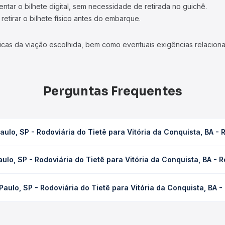
tar o bilhete digital, sem necessidade de retirada no guichê.
etirar o bilhete físico antes do embarque.
icas da viação escolhida, bem como eventuais exigências relaciona
Perguntas Frequentes
lo, SP - Rodoviária do Tietê para Vitória da Conquista, BA - 
do Tietê para Vitória da Conquista, BA - Rodoviária leva em média 
lo, SP - Rodoviária do Tietê para Vitória da Conquista, BA - R
) e as condições de tráfego. Na Quero Passagem você consulta os ho
Rodoviária do Tietê para Vitória da Conquista, BA - Rodoviária cu
ulo, SP - Rodoviária do Tietê para Vitória da Conquista, BA -
dência da compra. Na Quero Passagem você compara os preços de t
Real Maia Goiânia, Gil Turismo, Itapemirim, Real Expresso, Gontijo
 com horários variados ao longo do dia. Na Quero Passagem você co