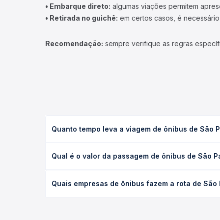
• Embarque direto:
algumas viações permitem apresen
• Retirada no guichê:
em certos casos, é necessário r
Recomendação:
sempre verifique as regras específ
Quanto tempo leva a viagem de ônibus de São Pau
A viagem de ônibus de São Paulo, SP - Rodoviária 
Qual é o valor da passagem de ônibus de São Pau
tipo de serviço (convencional, executivo ou leito
opção na data desejada.
O preço da passagem de ônibus de São Paulo, SP - 
Quais empresas de ônibus fazem a rota de São Pa
viagem, a empresa, o tipo de poltrona e a antece
oferta para o seu roteiro.
As viações Emtram, Águia Branca, Catedral Turismo, 
Tietê para Vitória da Conquista, BA - Rodoviária,