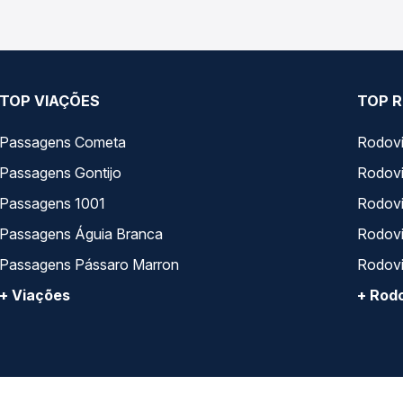
 que melhor se encaixa na sua viagem.
TOP VIAÇÕES
TOP R
Passagens Cometa
Rodovi
Passagens Gontijo
Rodovi
Passagens 1001
Rodoviá
Passagens Águia Branca
Rodoviá
Passagens Pássaro Marron
Rodovi
+ Viações
+ Rodo