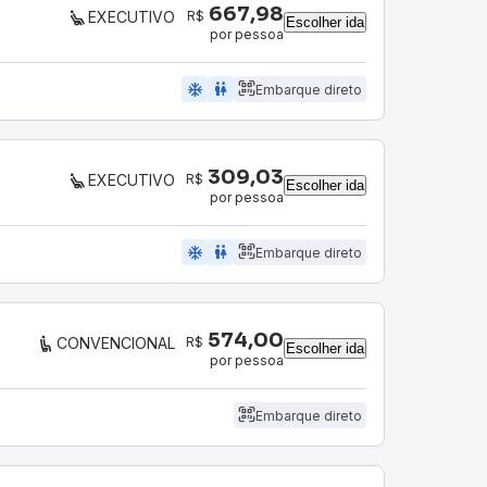
667,98
R$
EXECUTIVO
Escolher ida
por pessoa
ac_unit
wc
Embarque direto
309,03
R$
EXECUTIVO
Escolher ida
por pessoa
ac_unit
wc
Embarque direto
574,00
R$
CONVENCIONAL
Escolher ida
por pessoa
Embarque direto