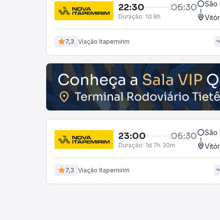
São 
22:30
06:30
Duração:
1d 8h
Vitó
7,3
Viação Itapemirim
São 
23:00
06:30
Duração:
1d 7h 30m
Vitó
7,3
Viação Itapemirim