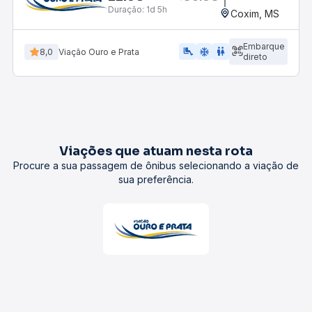
Duração:
1d 5h
Coxim, MS
Embarque
airline_seat_legroom_extra
ac_unit
WC
8,0
Viação Ouro e Prata
direto
Viações que atuam nesta rota
Procure a sua passagem de ônibus selecionando a viação de
sua preferência.