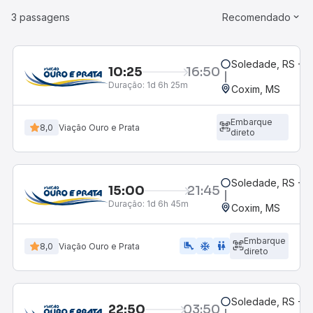
3 passagens
Recomendado
Soledade, RS - R
10:25
16:50
Duração:
1d 6h 25m
Coxim, MS
Embarque
8,0
Viação Ouro e Prata
direto
Soledade, RS - R
15:00
21:45
Duração:
1d 6h 45m
Coxim, MS
Embarque
airline_seat_legroom_extra
ac_unit
WC
8,0
Viação Ouro e Prata
direto
Soledade, RS - R
22:50
03:50