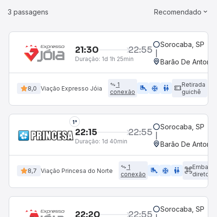
3 passagens
Recomendado
Sorocaba, SP
21:30
22:55
Duração:
1d 1h 25min
Barão De Antonin
1
Retirada
airline_seat_legroom_extra
ac_unit
WC
8,0
Viação Expresso Jóia
conexão
guichê
1°
Sorocaba, SP
22:15
22:55
Duração:
1d 40min
Barão De Antonin
1
Embarq
airline_seat_legroom_extra
ac_unit
WC
8,7
Viação Princesa do Norte
conexão
direto
Sorocaba, SP
22:20
22:55