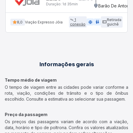
Duração:
1d 35min
Barão De Antonin
1
Retirada
ac_unit
wc
8,0
Viação Expresso Jóia
conexão
guichê
Informações gerais
Tempo médio de viagem
O tempo de viagem entre as cidades pode variar conforme a
rota, viação, condições de trânsito e o tipo de ônibus
escolhido. Consulte a estimativa ao selecionar sua passagem.
Preço da passagem
Os preços das passagens variam de acordo com a viação,
data, horário e tipo de poltrona. Confira os valores atualizados