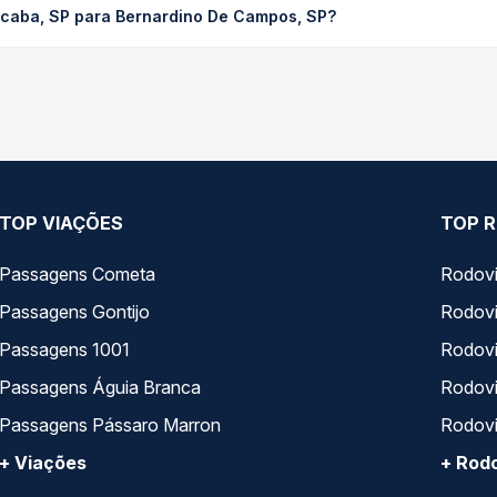
ocaba, SP para Bernardino De Campos, SP?
ssagem você compara os preços de todas as viações em tempo real 
Sorocaba, SP para Bernardino De Campos, SP, com horários variad
pos de serviço e preços — em um só lugar e escolhe a que melhor 
TOP VIAÇÕES
TOP R
Passagens Cometa
Rodovi
Passagens Gontijo
Rodovi
Passagens 1001
Rodoviá
Passagens Águia Branca
Rodoviá
Passagens Pássaro Marron
Rodovi
+ Viações
+ Rodo