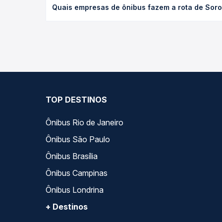
Quais empresas de ônibus fazem a rota de Sor
poltrona e a antecedência da compra. Na Quero Pa
As viações Princesa do Norte operam o trecho de 
compara todas as opções — empresas, horários, ti
TOP DESTINOS
Ônibus Rio de Janeiro
Ônibus São Paulo
Ônibus Brasília
Ônibus Campinas
Ônibus Londrina
+ Destinos