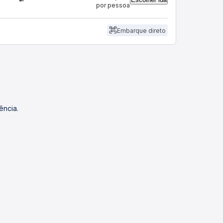
por pessoa
Embarque direto
ência.