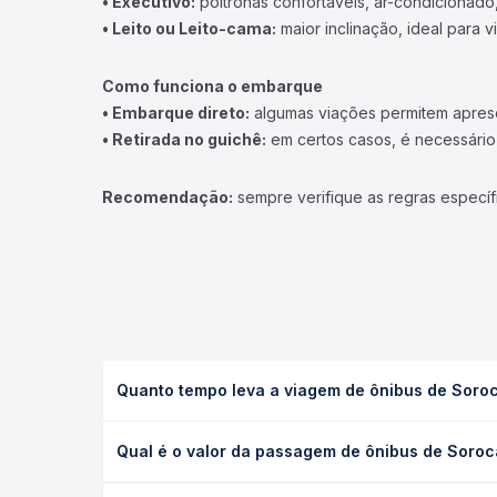
• Executivo:
poltronas confortáveis, ar-condicionado,
• Leito ou Leito-cama:
maior inclinação, ideal para 
Como funciona o embarque
• Embarque direto:
algumas viações permitem apresen
• Retirada no guichê:
em certos casos, é necessário r
Recomendação:
sempre verifique as regras específ
Quanto tempo leva a viagem de ônibus de Soro
A viagem de ônibus de Sorocaba, SP para Bernardi
Qual é o valor da passagem de ônibus de Soro
executivo ou leito) e as condições de tráfego. Na
O preço da passagem de ônibus de Sorocaba, SP pa