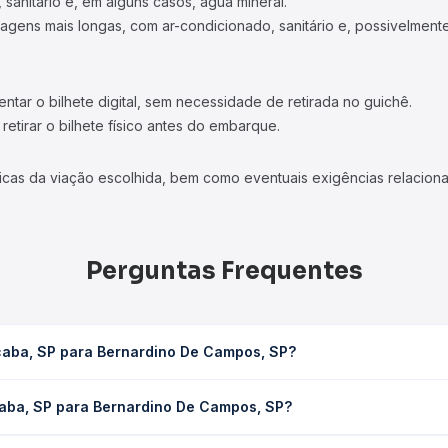
 sanitário e, em alguns casos, água mineral.
viagens mais longas, com ar-condicionado, sanitário e, possivelmente
tar o bilhete digital, sem necessidade de retirada no guichê.
etirar o bilhete físico antes do embarque.
icas da viação escolhida, bem como eventuais exigências relaciona
Perguntas Frequentes
caba, SP para Bernardino De Campos, SP?
no De Campos, SP leva em média 5h 30min, podendo variar conforme
caba, SP para Bernardino De Campos, SP?
 Quero Passagem você consulta os horários disponíveis e vê a dur
ra Bernardino De Campos, SP custa em média R$ 112,58 e varia co