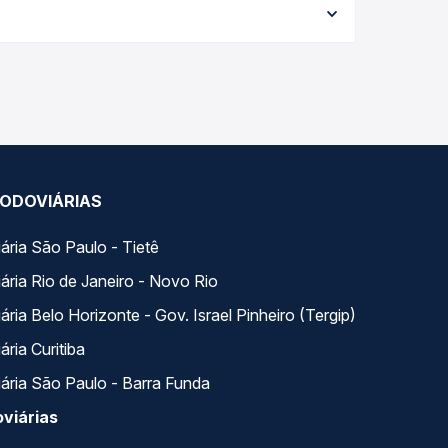
e garante a melhor oferta para o seu roteiro.
os ao longo do dia. Na Quero Passagem você
se encaixa na sua viagem.
ODOVIÁRIAS
ária São Paulo - Tietê
ária Rio de Janeiro - Novo Rio
ria Belo Horizonte - Gov. Israel Pinheiro (Tergip)
ria Curitiba
ária São Paulo - Barra Funda
viárias