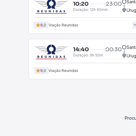
Sant
10:20
23:00
Duração:
12h 40min
Urug
8,0
Viação Reunidas
Sant
14:40
00:30
Duração:
9h 50m
Urug
8,0
Viação Reunidas
Procu