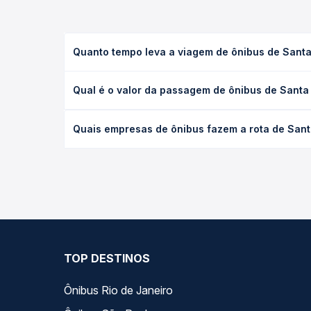
Quanto tempo leva a viagem de ônibus de Santa
A viagem de ônibus de Santa Bárbara do Sul, RS pa
Qual é o valor da passagem de ônibus de Santa
(convencional, executivo ou leito) e as condições
desejada.
O preço da passagem de ônibus de Santa Bárbara d
Quais empresas de ônibus fazem a rota de Sant
tipo de poltrona e a antecedência da compra. Na 
roteiro.
As viações Reunidas operam o trecho de Santa Bár
compara todas as opções — empresas, horários, ti
TOP DESTINOS
Ônibus Rio de Janeiro