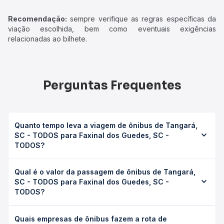
Recomendação:
sempre verifique as regras específicas da
viação escolhida, bem como eventuais exigências
relacionadas ao bilhete.
Perguntas Frequentes
Quanto tempo leva a viagem de ônibus de Tangará,
SC - TODOS para Faxinal dos Guedes, SC -
TODOS?
A viagem de ônibus de Tangará, SC - TODOS para Faxinal
Qual é o valor da passagem de ônibus de Tangará,
dos Guedes, SC - TODOS leva em média 3h 15min,
SC - TODOS para Faxinal dos Guedes, SC -
podendo variar conforme a viação, o tipo de serviço
TODOS?
(convencional, executivo ou leito) e as condições de
tráfego. Na Quero Passagem você consulta os horários
O preço da passagem de ônibus de Tangará, SC -
disponíveis e vê a duração exata de cada opção na data
Quais empresas de ônibus fazem a rota de
TODOS para Faxinal dos Guedes, SC - TODOS custa em
desejada.