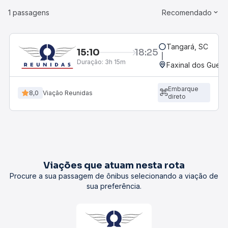
1 passagens
Recomendado
Tangará, SC
15:10
18:25
Duração:
3h 15m
Faxinal dos Gued
Embarque
8,0
Viação Reunidas
direto
Viações que atuam nesta rota
Procure a sua passagem de ônibus selecionando a viação de
sua preferência.