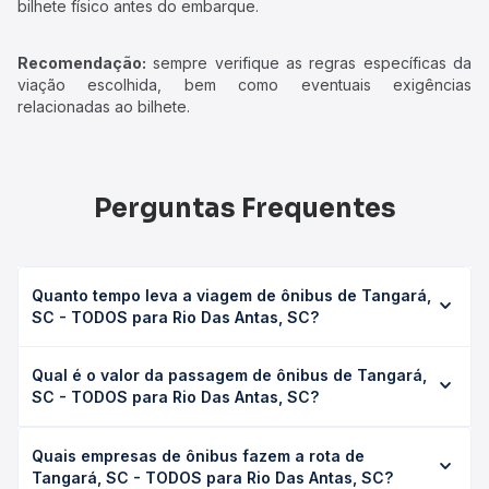
bilhete físico antes do embarque.
Recomendação:
sempre verifique as regras específicas da
viação escolhida, bem como eventuais exigências
relacionadas ao bilhete.
Perguntas Frequentes
Quanto tempo leva a viagem de ônibus de Tangará,
SC - TODOS para Rio Das Antas, SC?
A viagem de ônibus de Tangará, SC - TODOS para Rio
Qual é o valor da passagem de ônibus de Tangará,
Das Antas, SC leva em média 1h 5min, podendo variar
SC - TODOS para Rio Das Antas, SC?
conforme a viação, o tipo de serviço (convencional,
executivo ou leito) e as condições de tráfego. Na Quero
O preço da passagem de ônibus de Tangará, SC -
Passagem você consulta os horários disponíveis e vê a
Quais empresas de ônibus fazem a rota de
TODOS para Rio Das Antas, SC custa em média R$ 20,38 e
duração exata de cada opção na data desejada.
Tangará, SC - TODOS para Rio Das Antas, SC?
varia conforme a data da viagem, a empresa, o tipo de