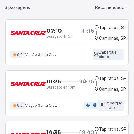
3 passagens
Recomendado
Tapiratiba, SP
07:10
11:15
Duração:
4h 5m
Campinas, SP - 
Embarque
9,0
Viação Santa Cruz
direto
Tapiratiba, SP
10:25
14:35
Duração:
4h 10m
Campinas, SP - 
Embarque
ac_unit
wc
9,0
Viação Santa Cruz
direto
Tapiratiba, SP
14:35
18:40