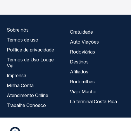
você compara todas as opções — empresas, horários,
tipos de serviço e preços — em um só lugar e escolhe a
que melhor se encaixa na sua viagem.
Sobre nós
Gratuidade
Termos de uso
Auto Viações
Política de privacidade
Rodoviárias
Termos de Uso Louge
Destinos
Vip
Afiliados
Imprensa
Rodomilhas
Minha Conta
Viajo Mucho
Atendimento Online
La terminal Costa Rica
Trabalhe Conosco