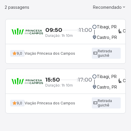
2 passagens
Recomendado
Tibagi, PR
09:50
11:00
CON
Duração:
1h 10m
Castro, PR
Retirada
9,0
Viação Princesa dos Campos
guichê
Tibagi, PR
15:50
17:00
CON
Duração:
1h 10m
Castro, PR
Retirada
9,0
Viação Princesa dos Campos
guichê